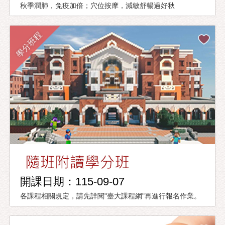
秋季潤肺，免疫加倍；穴位按摩，減敏舒暢過好秋
學分班程
開課日期：115-09-07
各課程相關規定，請先詳閱"臺大課程網"再進行報名作業。