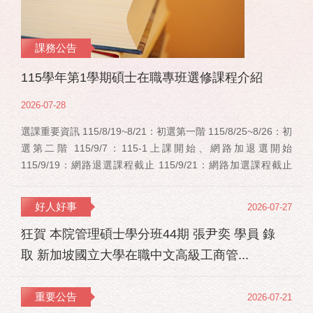
課務公告
115學年第1學期碩士在職專班選修課程介紹
2026-07-28
選課重要資訊 115/8/19~8/21：初選第一階 115/8/25~8/26：初
選第二階 115/9/7：115-1上課開始、網路加退選開始
115/9/19：網路退選課程截止 115/9/21：網路加選課程截止
115/12/11：停修申請截止 事業經營碩士在職學位學程(PMBA)
【賽明成老師】 相關連結：週一：大局勢：美...
好人好事
2026-07-27
狂賀 本院管理碩士學分班44期 張尹奕 學員 錄
取 新加坡國立大學在職中文高級工商管...
重要公告
2026-07-21