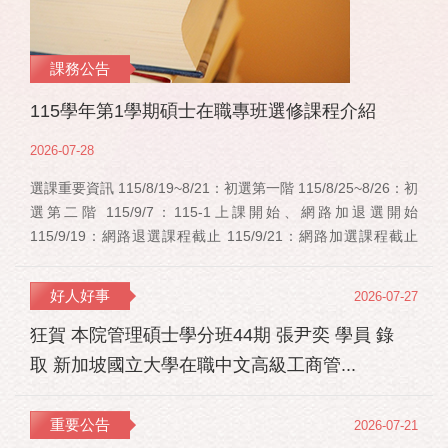
課務公告
115學年第1學期碩士在職專班選修課程介紹
2026-07-28
選課重要資訊 115/8/19~8/21：初選第一階 115/8/25~8/26：初
選第二階 115/9/7：115-1上課開始、網路加退選開始
115/9/19：網路退選課程截止 115/9/21：網路加選課程截止
115/12/11：停修申請截止 事業經營碩士在職學位學程(PMBA)
【賽明成老師】 相關連結：週一：大局勢：美...
好人好事
2026-07-27
狂賀 本院管理碩士學分班44期 張尹奕 學員 錄
取 新加坡國立大學在職中文高級工商管...
重要公告
2026-07-21