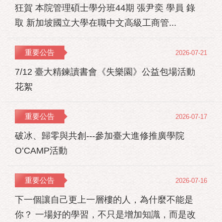
狂賀 本院管理碩士學分班44期 張尹奕 學員 錄
取 新加坡國立大學在職中文高級工商管...
重要公告
2026-07-21
7/12 臺大精鍊讀書會《失樂園》公益包場活動
花絮
重要公告
2026-07-17
破冰、歸零與共創---參加臺大進修推廣學院
O’CAMP活動
重要公告
2026-07-16
下一個讓自己更上一層樓的人，為什麼不能是
你？ 一場好的學習，不只是增加知識，而是改