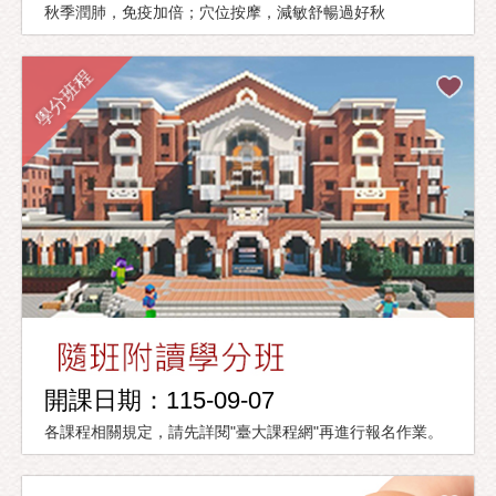
秋季潤肺，免疫加倍；穴位按摩，減敏舒暢過好秋
學分班程
開課日期：115-09-07
各課程相關規定，請先詳閱"臺大課程網"再進行報名作業。