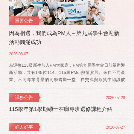
重要公告
因為相遇，我們成為PM人～第九屆學生會迎新
活動圓滿成功
2026-08-07
為迎接115級新生加入PM大家庭，PM第九屆學生會日前舉辦迎
新活動，共有145位114、115級PMer熱情參與。來自不同產
業、不同專業背景的同學齊聚一堂，在交流與歡笑中認識彼
此，也正式展開一段全新的PM學習旅程。 活動當天，特別感
謝郭佳瑋院長、PMBA孔令傑主任及PMBM何佳安主任蒞臨現
課務公告
2026-07-28
場，給予115 級新生勉勵與祝福；PMLBA謝煜偉主任雖人在國
外進修，也特別捎來祝福，為即將...
115學年第1學期碩士在職專班選修課程介紹
好人好事
2026-07-27