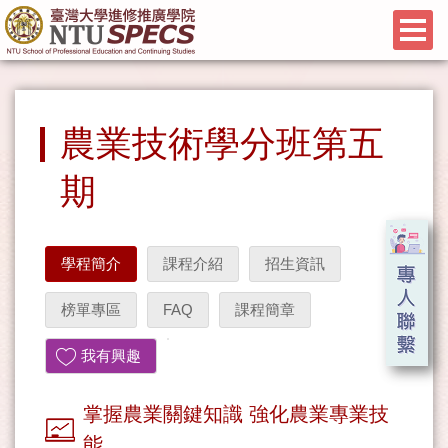
農業技術學分班第五
期
學程簡介
課程介紹
招生資訊
榜單專區
FAQ
課程簡章
我有興趣
掌握農業關鍵知識 強化農業專業技
能