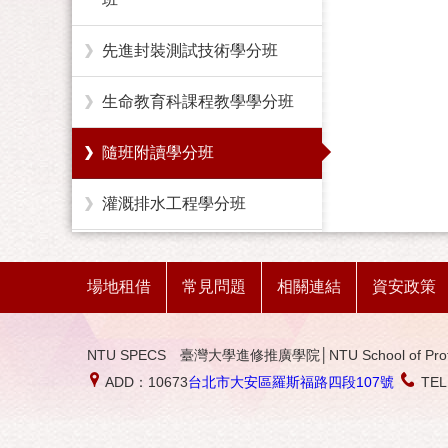
先進封裝測試技術學分班
生命教育科課程教學學分班
隨班附讀學分班
灌溉排水工程學分班
臨床研究護理師學分班
場地租借
常見問題
相關連結
資安政策
農業技術學分班
NTU SPECS 臺灣大學進修推廣學院│NTU School of Profession
勞工健康服務護理學分班
ADD：10673
台北市大安區羅斯福路四段107號
TE