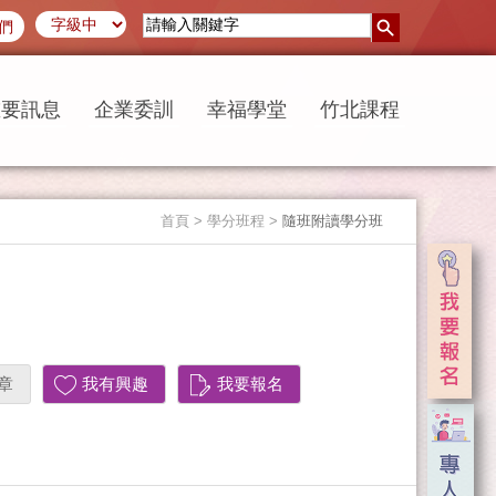
們
重要訊息
企業委訓
幸福學堂
竹北課程
首頁
> 學分班程 >
隨班附讀學分班
章
我有興趣
我要報名