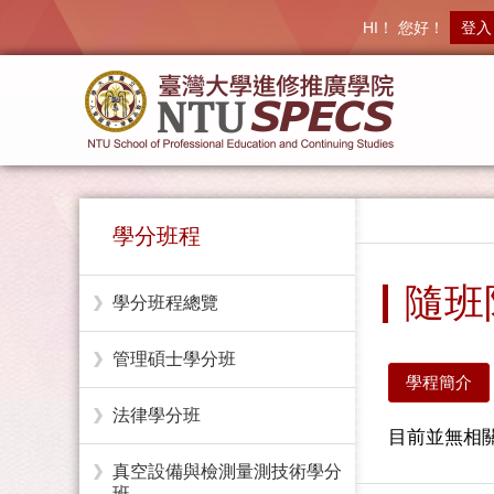
HI！ 您好！
登入
學分班程
隨班
學分班程總覽
管理碩士學分班
學程簡介
法律學分班
目前並無相關
真空設備與檢測量測技術學分
班