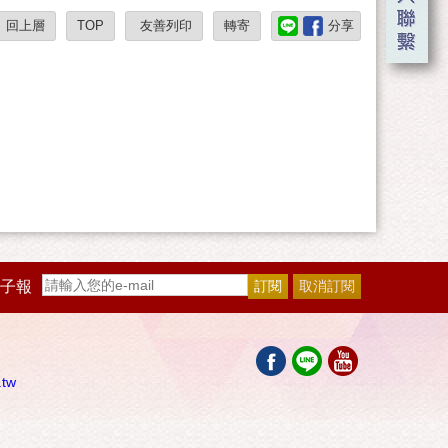
回上層
TOP
友善列印
轉寄
分享
子報
.tw