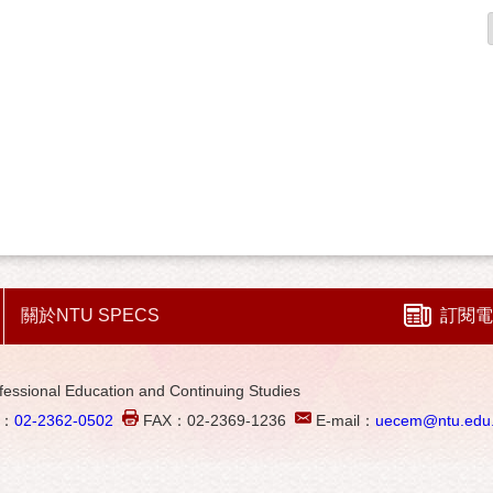
關於NTU SPECS
訂閱電
al Education and Continuing Studies
L：
02-2362-0502
FAX：02-2369-1236
E-mail：
uecem@ntu.edu