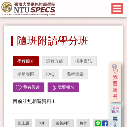
隨班附讀學分班
學程簡介
課程介紹
招生資訊
榜單專區
FAQ
課程簡章
我有興趣
我要報名
目前並無相關資料!!
回上層
TOP
友善列印
轉寄
分享