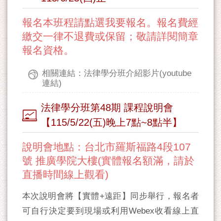
報名本班程請點選我要報名。報名費經
繳交一律不退費或保留；敬請詳閱簡章
報名資格。
相關連結：法律學分班介紹影片(youtube
連結)
法律學分班第48期 課程說明會
【115/5/22(五)晚上7點~8點半】
說明會地點：台北市羅斯福路4段107
號 推廣學院大樓(實體報名額滿，請於
直播時間線上觀看)
本次說明會將【實體+遠距】同步舉行，報名者
可自行決定要到現場或利用Webex收看線上直