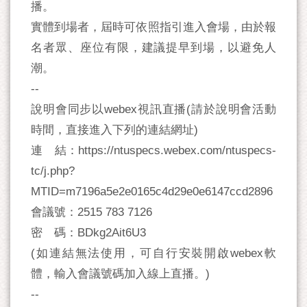
播。
實體到場者，屆時可依照指引進入會場，由於報
名者眾、座位有限，建議提早到場，以避免人
潮。
--
說明會同步以webex視訊直播(請於說明會活動
時間，直接進入下列的連結網址)
連 結：https://ntuspecs.webex.com/ntuspecs-
tc/j.php?
MTID=m7196a5e2e0165c4d29e0e6147ccd2896
會議號：2515 783 7126
密 碼：BDkg2Ait6U3
(如連結無法使用，可自行安裝開啟webex軟
體，輸入會議號碼加入線上直播。)
--