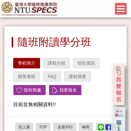
隨班附讀學分班
學程簡介
課程介紹
招生資訊
榜單專區
FAQ
課程簡章
我有興趣
我要報名
目前並無相關資料!!
回上層
TOP
友善列印
轉寄
分享