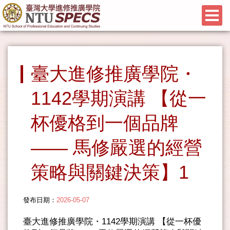
臺大進修推廣學院・
1142學期演講 【從一
杯優格到一個品牌
—— 馬修嚴選的經營
策略與關鍵決策】1
發布日期：
2026-05-07
臺大進修推廣學院・1142學期演講 【從一杯優