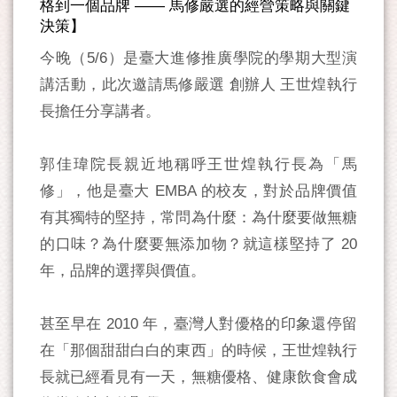
格到一個品牌 —— 馬修嚴選的經營策略與關鍵
決策】
今晚（5/6）是臺大進修推廣學院的學期大型演
講活動，此次邀請馬修嚴選 創辦人 王世煌執行
長擔任分享講者。
郭佳瑋院長親近地稱呼王世煌執行長為「馬
修」，他是臺大 EMBA 的校友，對於品牌價值
有其獨特的堅持，常問為什麼：為什麼要做無糖
的口味？為什麼要無添加物？就這樣堅持了 20
年，品牌的選擇與價值。
甚至早在 2010 年，臺灣人對優格的印象還停留
在「那個甜甜白白的東西」的時候，王世煌執行
長就已經看見有一天，無糖優格、健康飲食會成