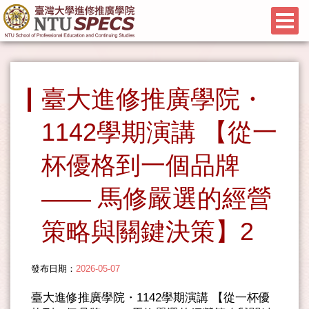
臺大進修推廣學院・
1142學期演講 【從一
杯優格到一個品牌
—— 馬修嚴選的經營
策略與關鍵決策】2
發布日期：
2026-05-07
臺大進修推廣學院・1142學期演講 【從一杯優