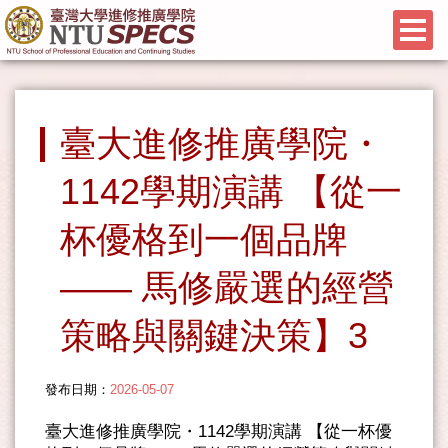
臺大進修推廣學院・
1142學期演講 【從一
杯優格到一個品牌
—— 馬修嚴選的經營
策略與關鍵決策】3
發布日期：
2026-05-07
臺大進修推廣學院・1142學期演講 【從一杯優