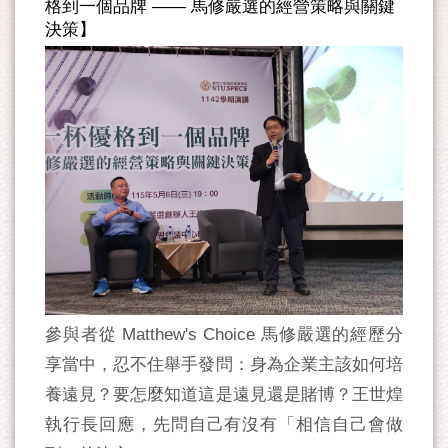
格到一個品牌 —— 馬修嚴選的經營策略與關鍵
決策】
參與者從 Matthew's Choice 馬修嚴選的經歷分
享當中，忍不住舉手發問：身為企業主該如何培
養遠見？要怎麼知道這是遠見還是賭博？王世煌
執行長回應，先問自己有沒有「相信自己會做