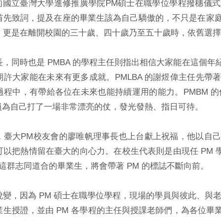
度的國立臺灣大學進修推廣學院PM碩士在職學位學程撥穗儀式，就
首先致詞，提及在座的畢業生該為自己驕傲的，不只是在家
，更是在離開校園的三十歲、四十歲乃至五十歲時，依舊選擇
長，同時也是 PMBA 的學程主任則指出相信大家能在這個
期許大家能在未來有更多成就。PMLBA 的謝煜偉主任先帶
過程中，有帶給各位在未來也能持續運用的能力。PMBM 的
學員為自己打了一場非常漂亮的仗，發光發熱、指日可待。
，臺大PM校友會的廖唯帆理事長也上台獻上祝福，他以自
可以把熱情留在臺大的向心力。在校生代表則是由現任 PM 
這群志同道合的畢業生，將會帶著 PM 的標誌不斷向前。
蛻變，因為 PM 碩士在職學位學程，現場的學員與彼此、與
業生授證，並由 PM 各學程的主任與授課老師們，為各位畢