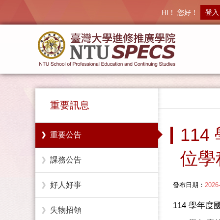
HI！ 您好！
登入
重要訊息
11
重要公告
位學
課務公告
好人好事
發布日期：
2026
114 學年
失物招領