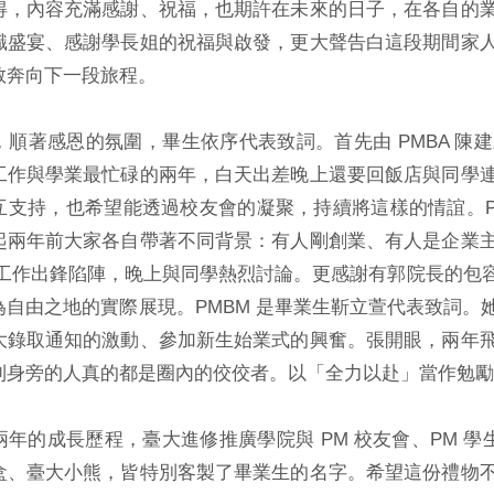
得，內容充滿感謝、祝福，也期許在未來的日子，在各自的
識盛宴、感謝學長姐的祝福與啟發，更大聲告白這段期間家
敢奔向下一段旅程。
，順著感恩的氛圍，畢生依序代表致詞。首先由 PMBA 陳
工作與學業最忙碌的兩年，白天出差晚上還要回飯店與同學
互支持，也希望能透過校友會的凝聚，持續將這樣的情誼。PM
起兩年前大家各自帶著不同背景：有人剛創業、有人是企業
在工作出鋒陷陣，晚上與同學熱烈討論。更感謝有郭院長的包
為自由之地的實際展現。PMBM 是畢業生靳立萱代表致詞。
大錄取通知的激動、參加新生始業式的興奮。張開眼，兩年
到身旁的人真的都是圈內的佼佼者。以「全力以赴」當作勉勵
年的成長歷程，臺大進修推廣學院與 PM 校友會、PM 學
盒、臺大小熊，皆特別客製了畢業生的名字。希望這份禮物