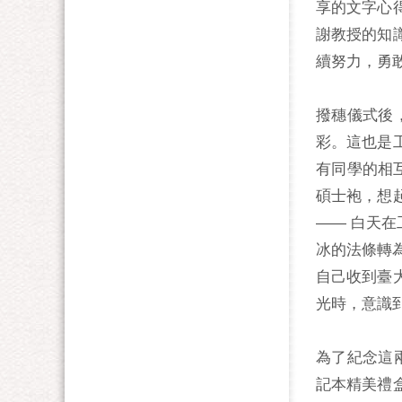
享的文字心
謝教授的知
續努力，勇
撥穗儀式後
彩。這也是
有同學的相
碩士袍，想
—— 白天
冰的法條轉
自己收到臺
光時，意識
為了紀念這兩
記本精美禮