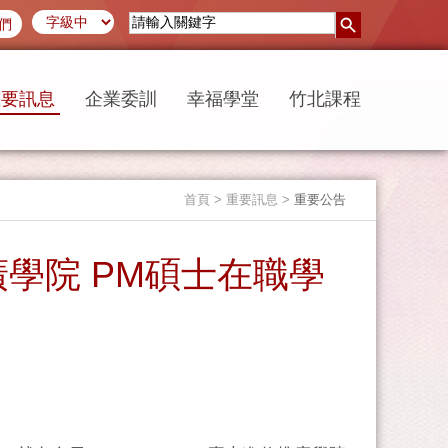
們
重要訊息
企業委訓
幸福學堂
竹北課程
首頁
> 重要訊息 >
重要公告
廣學院 PM碩士在職學