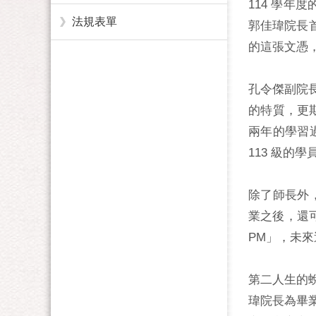
114 學年
法規表單
郭佳瑋院長
的這張文憑
孔令傑副院
的特質，更
兩年的學習
113 級的
除了師長外
業之後，還
PM」，未來
第二人生的
瑋院長為畢