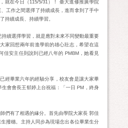
在今日（115/5/31）！ 臺大進修推廣學院
庭、工作之間選擇了持續成長，進而拿到了手中
了持續成長、持續學習。
年紀持續選擇學習，就是應對未來不同變動最重要
著大家回想兩年前進學前的雄心壯志，希望在這
何佳安主任則說到已經八年的 PMBM，她看見
己已經畢業六年的經驗分享，校友會是讓大家畢
學生會會長王郁婷上台祝福：「一日 PM，終身
老師們有了相遇的緣分。首先由學院大家長 郭佳
業生撥穗。主持人同步為現場念出各位畢業生分