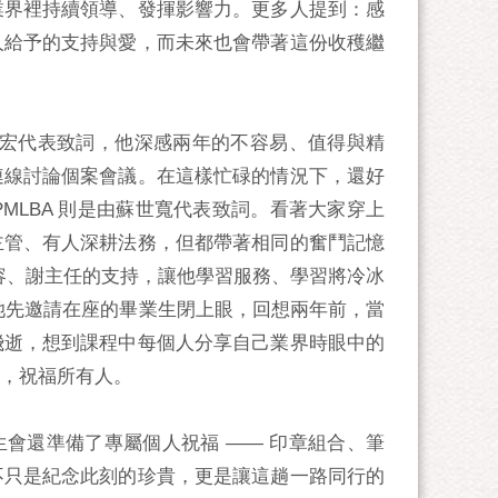
業界裡持續領導、發揮影響力。更多人提到：感
人給予的支持與愛，而未來也會帶著這份收穫繼
建宏代表致詞，他深感兩年的不容易、值得與精
連線討論個案會議。在這樣忙碌的情況下，還好
LBA 則是由蘇世寬代表致詞。看著大家穿上
主管、有人深耕法務，但都帶著相同的奮鬥記憶
容、謝主任的支持，讓他學習服務、學習將冷冰
她先邀請在座的畢業生閉上眼，回想兩年前，當
飛逝，想到課程中每個人分享自己業界時眼中的
，祝福所有人。
生會還準備了專屬個人祝福 —— 印章組合、筆
不只是紀念此刻的珍貴，更是讓這趟一路同行的