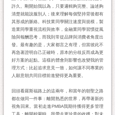
許久。剛開始我以為，只要邏輯夠完整、論述夠
清楚就能說服別人；後來理解每個堅持背後都有
其形成的脈絡。科技業同學關注速度與規模，製
造業同學重視流程與效率，金融業同學習慣從風
險與報酬思考，而我則常從品牌與消費者角度出
發。最有趣的是，大家都言之有理，但當彼此不
再急著證明自己正確時，原本的分歧反而成為更
好方案的起點。這樣的體會則影響也改變我的管
理方式：比起追求意見一致，如何讓不同專業的
人願意朝共同目標前進變得更為重要。
回頭看羅斯福路上的這兩年，和當年的朝聖之路
都在做同一件事：離開熟悉的世界，再帶著新的
視角回來。當初走進PMBA我期待獲得更多管理
工具；離開校園時，我帶走更珍貴的收穫：對未