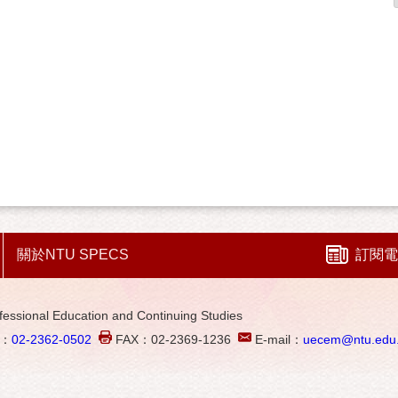
關於NTU SPECS
訂閱電
al Education and Continuing Studies
L：
02-2362-0502
FAX：02-2369-1236
E-mail：
uecem@ntu.edu