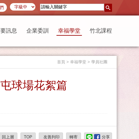
們
重要訊息
企業委訓
幸福學堂
竹北課程
首頁
> 幸福學堂 > 學員社團
大屯球場花絮篇
回上層
TOP
友善列印
轉寄
分享