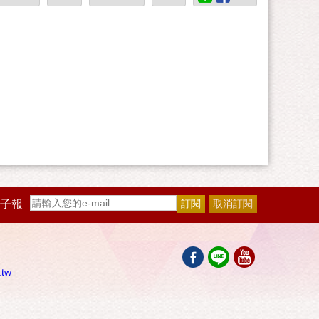
子報
.tw