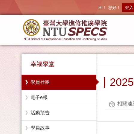
HI！ 您好！
登入
幸福學堂
20
學員社團
電子e報
相關連
活動預告
學員故事