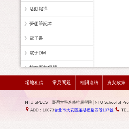
活動報導
夢想筆記本
電子書
電子DM
校友返校學習
場地租借
常見問題
相關連結
資安政策
NTU SPECS 臺灣大學進修推廣學院│NTU School of Profession
ADD：10673
台北市大安區羅斯福路四段107號
TE