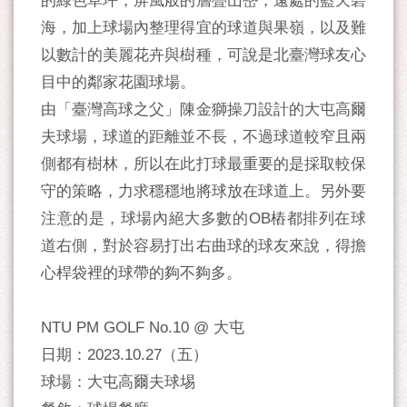
的綠色草坪，屏風般的層疊山巒，遠處的藍天碧
海，加上球場內整理得宜的球道與果嶺，以及難
以數計的美麗花卉與樹種，可說是北臺灣球友心
目中的鄰家花園球場。
由「臺灣高球之父」陳金獅操刀設計的大屯高爾
夫球場，球道的距離並不長，不過球道較窄且兩
側都有樹林，所以在此打球最重要的是採取較保
守的策略，力求穩穩地將球放在球道上。另外要
注意的是，球場內絕大多數的OB樁都排列在球
道右側，對於容易打出右曲球的球友來說，得擔
心桿袋裡的球帶的夠不夠多。
NTU PM GOLF No.10 @ 大屯
日期：2023.10.27（五）
球場：大屯高爾夫球埸