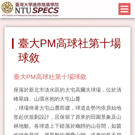
臺大PM高球社第十場
球敘
臺大PM高球社第十場球敘
座落於新北市淡水區的大屯高爾夫球場，位於清
峰翠綠、山環水抱的大屯山麓
，球場倚著大屯山麓而建，球道走勢均依原始地
形起伏規劃設計，且保留了原來的田園景象及山
林地貌。各球道上下錯落於幽靜的山谷間，如茵