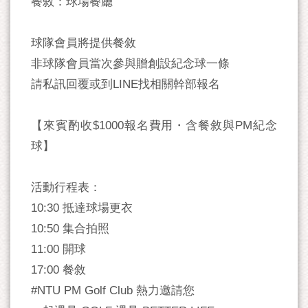
餐敘：球場餐廳
球隊會員將提供餐敘
非球隊會員當次參與贈創設紀念球一條
請私訊回覆或到LINE找相關幹部報名
【來賓酌收$1000報名費用・含餐敘與PM紀念
球】
活動行程表：
10:30 抵達球場更衣
10:50 集合拍照
11:00 開球
17:00 餐敘
#NTU PM Golf Club 熱力邀請您