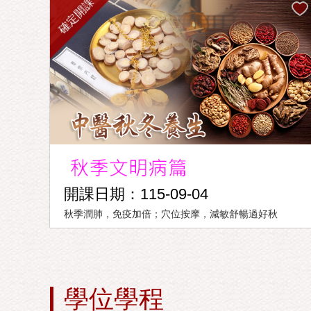
確定開課
開課日期：115-09-04
秋季潤肺，免疫加倍；穴位按摩，減敏舒暢過好秋
學位學程