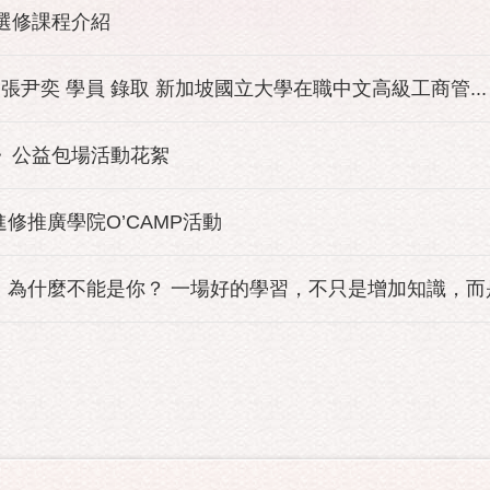
班選修課程介紹
 張尹奕 學員 錄取 新加坡國立大學在職中文高級工商管...
園》公益包場活動花絮
進修推廣學院O’CAMP活動
為什麼不能是你？ 一場好的學習，不只是增加知識，而是改