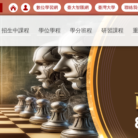
數位學習網
臺大智匯網
臺灣大學
聯絡我
招生中課程
學位學程
學分班程
研習課程