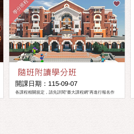
學分班程
開課日期：115-09-07
各課程相關規定，請先詳閱"臺大課程網"再進行報名作
業。