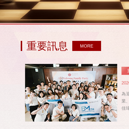
重要訊息
MORE
202
為
業
佳
修，