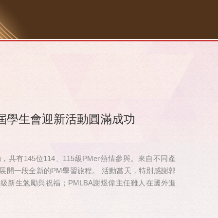
屆學生會迎新活動圓滿成功
有145位114、115級PMer熱情參與。來自不同產
展開一段全新的PM學習旅程。 活動當天，特別感謝郭
 級新生勉勵與祝福；PMLBA謝煜偉主任雖人在國外進