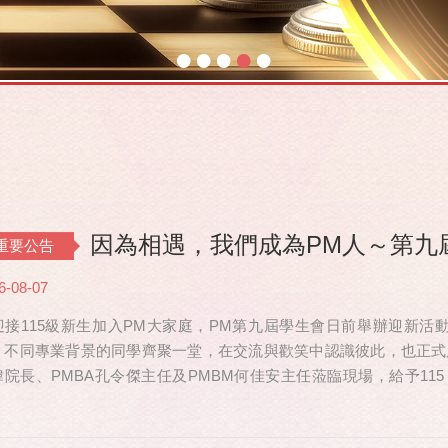
•
•
•
•
•
因為相遇，我們成為PM人～第九
重要公告
6-08-07
迎接115級新生加入PM大家庭，PM第九屆學生會日前舉辦迎新活動，共
、不同專業背景的同學齊聚一堂，在交流與歡笑中認識彼此，也正式
瑋院長、PMBA孔令傑主任及PMBM何佳安主任蒞臨現場，給予115
也特別捎來祝福，為即將...