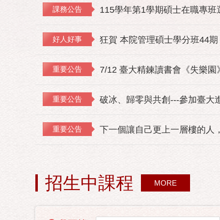
課務公告
115學年第1學期碩士在職專
好人好事
狂賀 本院管理碩士學分班44期
重要公告
7/12 臺大精鍊讀書會《失樂
重要公告
破冰、歸零與共創---參加臺大
重要公告
下一個讓自己更上一層樓的人，
招生中課程
MORE