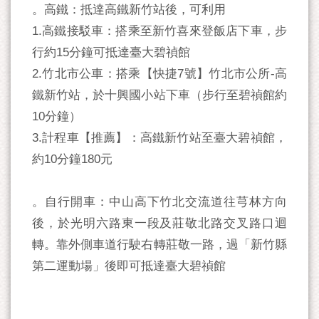
。高鐵：抵達高鐵新竹站後，可利用
1.高鐵接駁車：搭乘至新竹喜來登飯店下車，步
行約15分鐘可抵達臺大碧禎館
2.竹北市公車：搭乘【快捷7號】竹北市公所-高
鐵新竹站，於十興國小站下車（步行至碧禎館約
10分鐘）
3.計程車【推薦】：高鐵新竹站至臺大碧禎館，
約10分鐘180元
。⾃行開車：中山高下竹北交流道往芎林方向
後，於光明六路東一段及莊敬北路交叉路口迴
轉。靠外側車道行駛右轉莊敬一路，過「新竹縣
第二運動場」後即可抵達臺大碧禎館