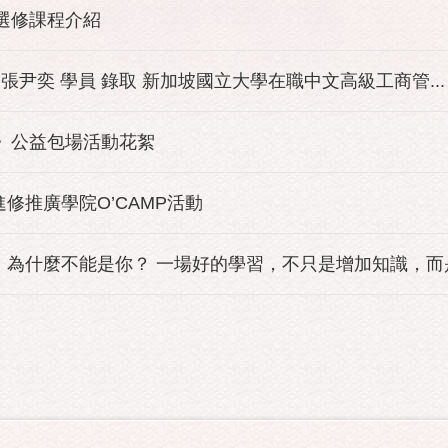
班選修課程介紹
 張尹奕 學員 錄取 新加坡國立大學在職中文高級工商管...
園》公益包場活動花絮
進修推廣學院O’CAMP活動
為什麼不能是你？ 一場好的學習，不只是增加知識，而是改