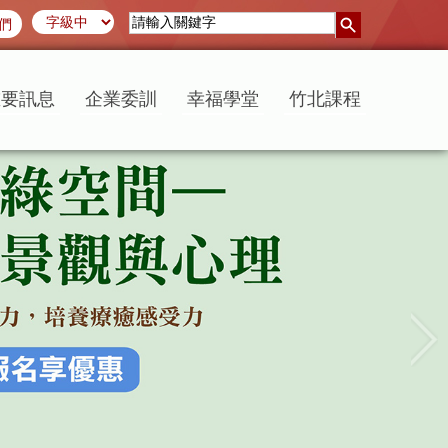
們
重要訊息
企業委訓
幸福學堂
竹北課程