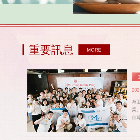
重要訊息
MORE
202
為
業
佳
修，