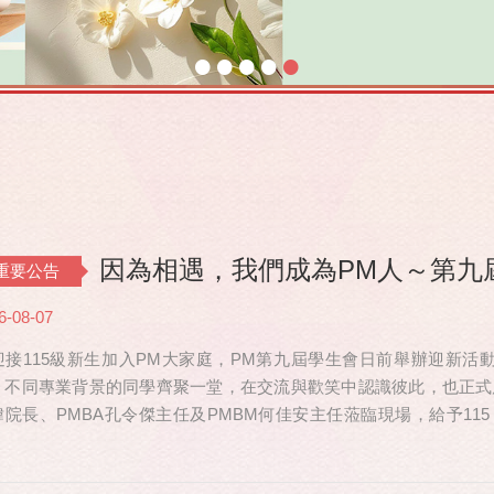
•
•
•
•
•
因為相遇，我們成為PM人～第九
重要公告
6-08-07
迎接115級新生加入PM大家庭，PM第九屆學生會日前舉辦迎新活動，共
、不同專業背景的同學齊聚一堂，在交流與歡笑中認識彼此，也正式
瑋院長、PMBA孔令傑主任及PMBM何佳安主任蒞臨現場，給予115
也特別捎來祝福，為即將...