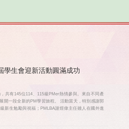
屆學生會迎新活動圓滿成功
有145位114、115級PMer熱情參與。來自不同產
展開一段全新的PM學習旅程。 活動當天，特別感謝郭
 級新生勉勵與祝福；PMLBA謝煜偉主任雖人在國外進