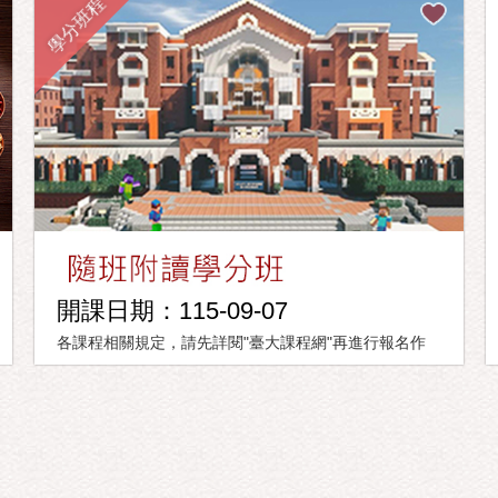
學分班程
開課日期：115-09-07
各課程相關規定，請先詳閱"臺大課程網"再進行報名作
業。