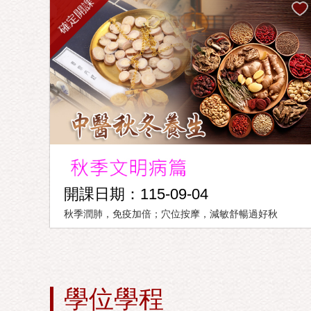
確定開課
開課日期：115-09-04
秋季潤肺，免疫加倍；穴位按摩，減敏舒暢過好秋
學位學程