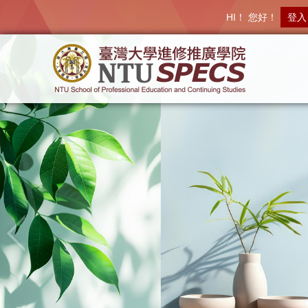
HI！ 您好！
登入