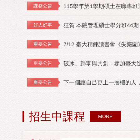
課務公告
115學年第1學期碩士在職專
好人好事
狂賀 本院管理碩士學分班44期
重要公告
7/12 臺大精鍊讀書會《失樂
重要公告
破冰、歸零與共創---參加臺大
重要公告
下一個讓自己更上一層樓的人，
招生中課程
MORE