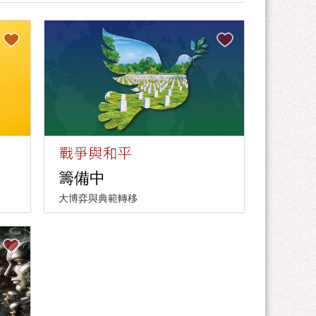
籌備中
大博弈與典範轉移