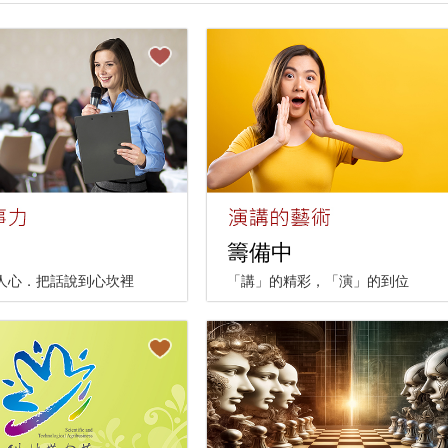
籌備中
人心．把話說到心坎裡
「講」的精彩，「演」的到位