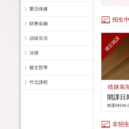
樂活保健
招生
財務金融
確定開課
品味生活
法律
藝文哲學
竹北課程
開課日期：
精選8科9
非招