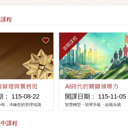
中課程
首辦課程
 115-08-22
開課日期： 115-11-05
6小時，淬鍊您的管理知識
智慧轉型・領導升級・組織永續
生中課程