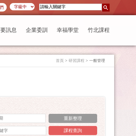
們
重要訊息
企業委訓
幸福學堂
竹北課程
首頁
> 研習課程 >
一般管理
期