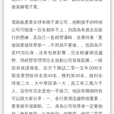
後落腳電子業。
電路板產業全球有兩千家公司，他剛接手的時候
公司可能連一百名都排不上，但因為有過去在銀
行的歷練，及自己一套經營邏輯，並秉持著「要
做就要做世界第一，不然就不要做」。也因為不
是PCB出身，沒有包袱影響，完全根據潮流趨
勢、用經營管理理念去規劃公司發展藍圖，一路
按表操課推進。在天下雜誌二零一五年2000大
製造業營收排名第43名，獲利第30名，做到全
球第二大，大中華區第一大，員工有三萬六千
人。這些年完全是他一手操刀。他說有幾個特色
可以跟大家分享：一、各行業潮流趨勢很重要，
要掌握市場脈動。二、身為公司領導者一定要抱
持「無私無我，以身作則」的態度。他從二零零