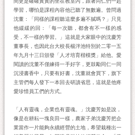
間更是確確實實的坐在教室內，跟著同仁們一起
學習，哪怕是課程內容他已聽了無數遍。曾問過
沈董：「同樣的課程聽這麼多遍不膩嗎？」只見
他緩緩的回：「每一次聽，都會有不一樣的感
受，不一樣的學習。」這就是大家眼中的沈慶芳
董事長，也因此台大校長楊泮池特別於二零一五
年九月十三日頒發「人才培育楷模獎」給他。愛
閱讀的沈董不僅練得一手好字，更鼓勵同仁一同
沉浸書香中，只要有好書，沈董就會買下，旗下
主管們每人發下一本回去研讀省思，這就是他疼
愛珍惜員工們的方式。
「人有靈魂，企業也有靈魂。」沈慶芳如是說，
像是在耕耘一塊良田一樣，農家子弟沈慶芳把企
業當作一片能夠永續經營的土地，希望栽種出一