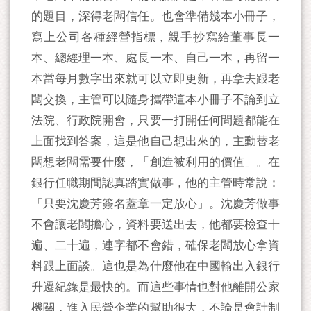
的題目，深得老闆信任。也會準備幾本小冊子，
寫上公司各種經營指標，親手抄寫給董事長一
本、總經理一本、處長一本、自己一本，再留一
本當每月數字出來就可以立即更新，再拿去跟老
闆交換，主管可以隨身攜帶這本小冊子不論到立
法院、行政院開會，只要一打開任何問題都能在
上面找到答案，這是他自己想出來的，主動替老
闆想老闆需要什麼，「創造被利用的價值」。在
銀行任職期間認真踏實做事，他的主管時常說：
「只要沈慶芳簽名蓋章一定放心」。沈慶芳做事
不會讓老闆擔心，資料要送出去，他都要檢查十
遍、二十遍，連字都不會錯，確保老闆放心拿資
料跟上面談。這也是為什麼他在中國輸出入銀行
升遷紀錄是最快的。而這些事情也對他離開公家
機關，進入民營企業的幫助很大，不論是會計制