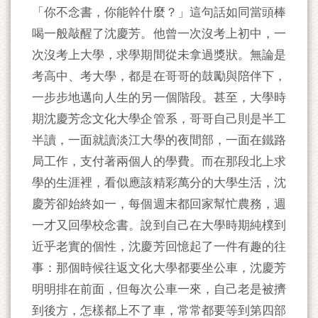
「你不念書，你能幹什麼？」這句話如同當頭棒
喝一般敲醒了沈慶芳。他曾一次沒考上初中，一
次沒考上大學，求學期間從未拿過獎狀。無論是
考高中、考大學，都是在哥哥的鼓勵與陪伴下，
一步步地邁向人生的另一個階段。甚至，大學時
期沈慶芳念文化大學企管系，哥哥自己則是半工
半讀，一面就讀淡江大學的夜間部，一面在鐵路
局工作，支付著兩個人的學費。而在那段北上求
學的生涯裡，看似應該精彩萬分的大學生活，沈
慶芳卻始終如一，每個週末都回家幫忙農務，週
一才又回學校念書。說到自己在大學時期純樸到
近乎老實的個性，沈慶芳回憶起了一件有趣的往
事：那個時候往返文化大學都要坐公車，沈慶芳
明明排在前面，但每次公車一來，自己老是被擠
到後方，怎樣都上不了車，常常都要等到第四部