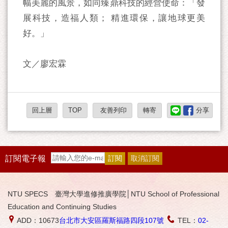
幅美麗的風景，如同臻鼎科技的經營使命：「發
展科技，造福人類； 精進環保，讓地球更美
好。」
文／廖宏霖
回上層
TOP
友善列印
轉寄
分享
訂閱電子報
NTU SPECS 臺灣大學進修推廣學院│NTU School of Professional
Education and Continuing Studies
ADD：10673
台北市大安區羅斯福路四段107號
TEL：
02-