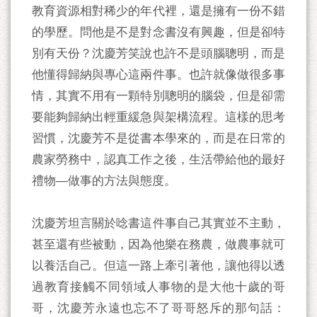
教育資源相對稀少的年代裡，還是擁有一份不錯
的學歷。問他是不是對念書沒有興趣，但是卻特
別有天份？沈慶芳笑說也許不是頭腦聰明，而是
他懂得歸納與專心這兩件事。也許就像做很多事
情，其實不用有一顆特別聰明的腦袋，但是卻需
要能夠歸納出輕重緩急與架構流程。這樣的思考
習慣，沈慶芳不是從書本學來的，而是在日常的
農家勞務中，認真工作之後，生活帶給他的最好
禮物—做事的方法與態度。
沈慶芳坦言關於唸書這件事自己其實並不主動，
甚至還有些被動，因為他樂在務農，做農事就可
以養活自己。但這一路上牽引著他，讓他得以透
過教育接觸不同領域人事物的是大他十歲的哥
哥，沈慶芳永遠也忘不了哥哥怒斥的那句話：