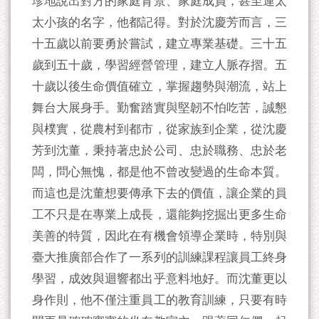
珍地說出對方的家庭背景、家庭成員，甚至連太
太小孩的名字，他都記得。對於沈慶芳而言，三
十五歲以前要勇於嘗試，建立專業基礎。三十五
歲到五十歲，學習經營管理，建立人脈存摺。五
十歲以後生命價值確立，掌握趨勢與潮流，站上
舞台大展身手。勤奮踏實與堅韌不怕吃苦，誠懇
與樸實，從農村到都市，從家族到企業，從沈慶
芳到沈董，秉持著忠於公司、忠於職務、忠於老
闆，問心無愧，都是他不曾改變過的生命本質。
而這也是沈董想要傳承下去的價值，讓企業的員
工不只是在專業上成長，還能夠挖掘出更多生命
美善的特質，因此在有機會領導企業時，特別與
臺大推廣部合作了一系列的訓練課程讓員工終身
學習，成效與迴響都出乎意料地好。而沈董更以
身作則，他不僅注重員工的教育訓練，只要有時