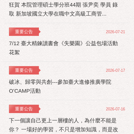
狂賀 本院管理碩士學分班44期 張尹奕 學員 錄
取 新加坡國立大學在職中文高級工商管...
重要公告
2026-07-21
7/12 臺大精鍊讀書會《失樂園》公益包場活動
花絮
重要公告
2026-07-17
破冰、歸零與共創---參加臺大進修推廣學院
O’CAMP活動
重要公告
2026-07-16
下一個讓自己更上一層樓的人，為什麼不能是
你？ 一場好的學習，不只是增加知識，而是改