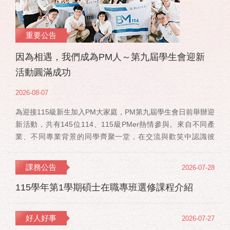
重要公告
因為相遇，我們成為PM人～第九屆學生會迎新
活動圓滿成功
2026-08-07
為迎接115級新生加入PM大家庭，PM第九屆學生會日前舉辦迎
新活動，共有145位114、115級PMer熱情參與。來自不同產
業、不同專業背景的同學齊聚一堂，在交流與歡笑中認識彼
此，也正式展開一段全新的PM學習旅程。 活動當天，特別感
謝郭佳瑋院長、PMBA孔令傑主任及PMBM何佳安主任蒞臨現
課務公告
2026-07-28
場，給予115 級新生勉勵與祝福；PMLBA謝煜偉主任雖人在國
外進修，也特別捎來祝福，為即將...
115學年第1學期碩士在職專班選修課程介紹
好人好事
2026-07-27