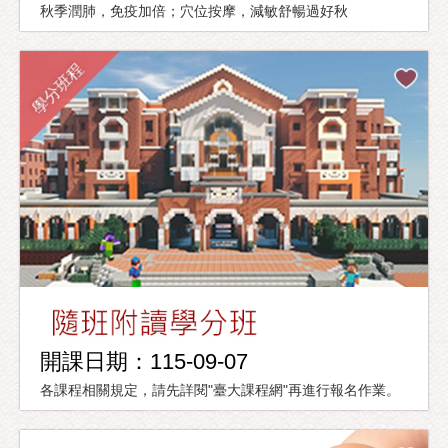
秋季潤肺，免疫加倍；穴位按摩，減敏舒暢過好秋
學分班程
開課日期：115-09-07
各課程相關規定，請先詳閱"臺大課程網"再進行報名作業。