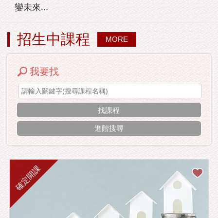
變未來...
招生中課程
MORE
我要找
進階搜尋
確定開課