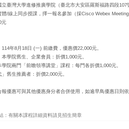
國立臺灣大學進修推廣學院（臺北市大安區羅斯福路四段107
/線上同步授課，擇一報名參加（採Cisco Webex Meeti
0元
14年8月18日 (一) 前繳費，優惠價22,000元。
本學院舊生、企業會員：折價1,000元。
學院兩門「前瞻領導講堂」課程：每門各折價1,000元。
」舊生推薦者：折價2,000元。
合報優惠可與其他優惠身分者合併使用，如逾早鳥優惠日則依
結：有關本課程詳細資料請見招生簡章