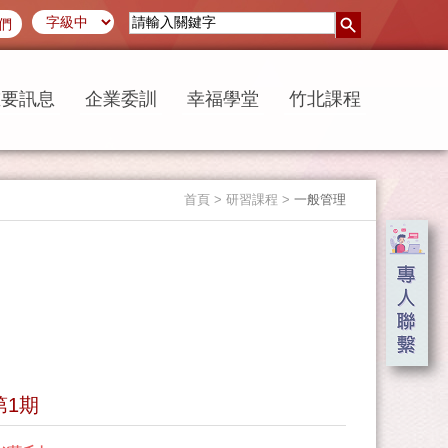
們
重要訊息
企業委訓
幸福學堂
竹北課程
首頁
> 研習課程 >
一般管理
第1期