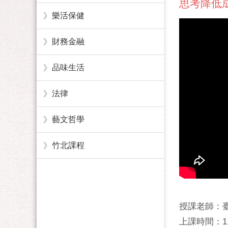
思考降低
樂活保健
財務金融
品味生活
法律
藝文哲學
竹北課程
授課老師：
上課時間：11