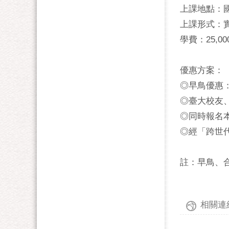
上課地點：
上課形式：實體
學費：25,00
優惠方案：
◎早鳥優惠：1
◎臺大校友、
◎同時報名本
◎經「跨世代
註：早鳥、
相關連