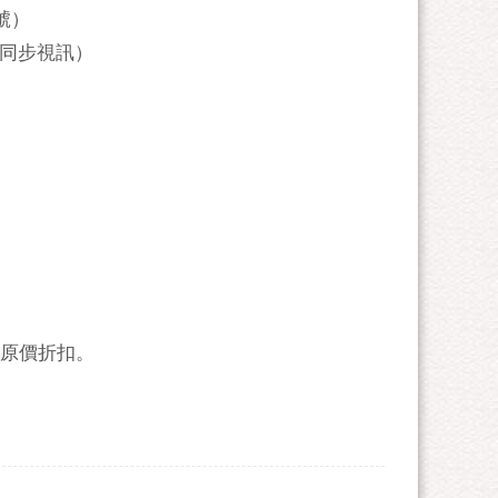
號）
ng同步視訊）
原價折扣。