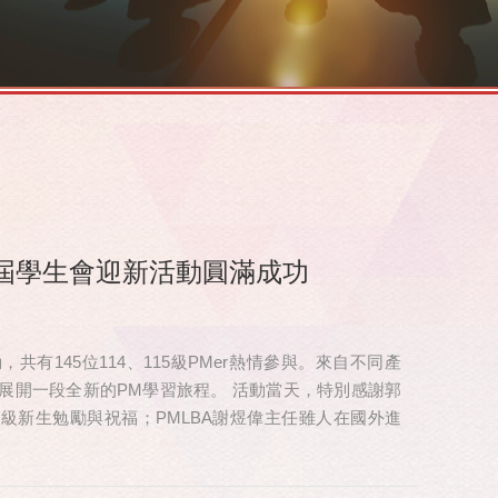
屆學生會迎新活動圓滿成功
有145位114、115級PMer熱情參與。來自不同產
展開一段全新的PM學習旅程。 活動當天，特別感謝郭
 級新生勉勵與祝福；PMLBA謝煜偉主任雖人在國外進