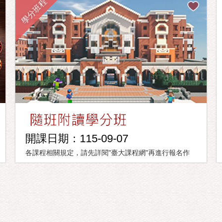
學分班程
開課日期：115-09-07
各課程相關規定，請先詳閱"臺大課程網"再進行報名作
業。