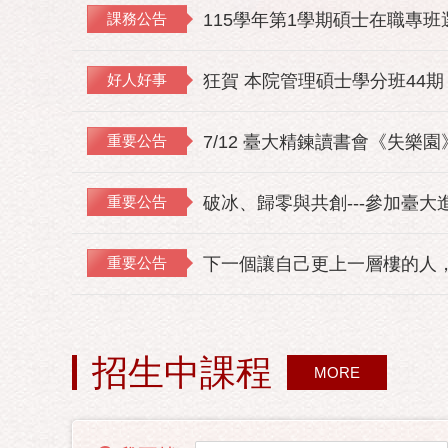
課務公告
115學年第1學期碩士在職專
好人好事
狂賀 本院管理碩士學分班44期
重要公告
7/12 臺大精鍊讀書會《失樂
重要公告
破冰、歸零與共創---參加臺大
重要公告
下一個讓自己更上一層樓的人，
招生中課程
MORE