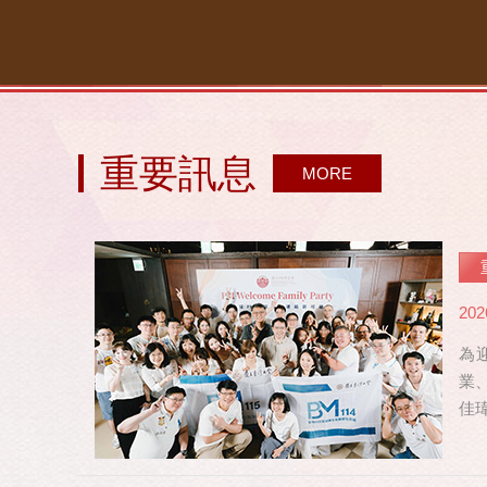
重要訊息
MORE
202
為
業
佳
修，