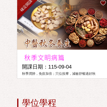
確定開課
開課日期：115-09-04
秋季潤肺，免疫加倍；穴位按摩，減敏舒暢過好秋
學位學程