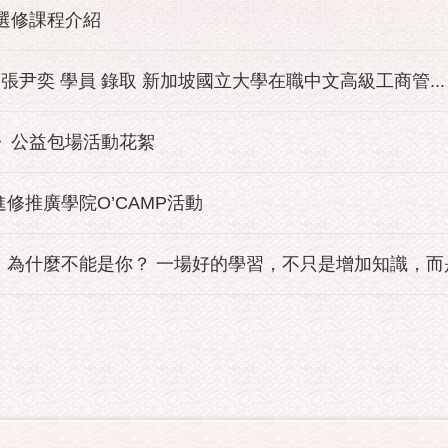
班選修課程介紹
 張尹奕 學員 錄取 新加坡國立大學在職中文高級工商管...
園》公益包場活動花絮
進修推廣學院O’CAMP活動
為什麼不能是你？ 一場好的學習，不只是增加知識，而是改