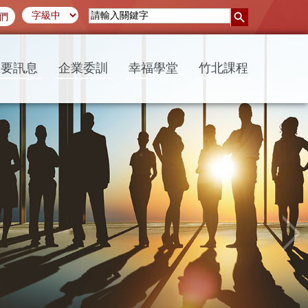
們
重要訊息
企業委訓
幸福學堂
竹北課程