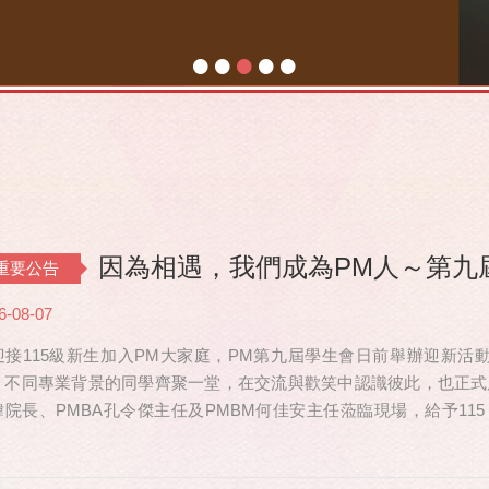
•
•
•
•
•
因為相遇，我們成為PM人～第九
重要公告
6-08-07
迎接115級新生加入PM大家庭，PM第九屆學生會日前舉辦迎新活動，共
、不同專業背景的同學齊聚一堂，在交流與歡笑中認識彼此，也正式
瑋院長、PMBA孔令傑主任及PMBM何佳安主任蒞臨現場，給予115
也特別捎來祝福，為即將...