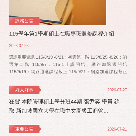
課務公告
115學年第1學期碩士在職專班選修課程介紹
2026-07-28
選課重要資訊 115/8/19~8/21：初選第一階 115/8/25~8/26：初
選第二階 115/9/7：115-1上課開始、網路加退選開始
115/9/19：網路退選課程截止 115/9/21：網路加選課程截止
115/12/11：停修申請截止 事業經營碩士在職學位學程(PMBA)
【賽明成老師】 相關連結：週一：大局勢：美...
好人好事
2026-07-27
狂賀 本院管理碩士學分班44期 張尹奕 學員 錄
取 新加坡國立大學在職中文高級工商管...
重要公告
2026-07-21