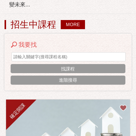
變未來...
招生中課程
MORE
我要找
進階搜尋
確定開課