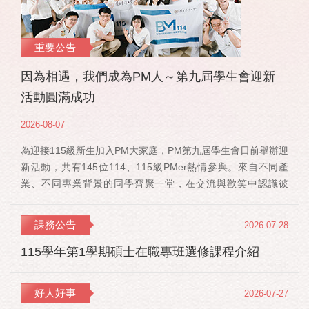
重要公告
因為相遇，我們成為PM人～第九屆學生會迎新
活動圓滿成功
2026-08-07
為迎接115級新生加入PM大家庭，PM第九屆學生會日前舉辦迎
新活動，共有145位114、115級PMer熱情參與。來自不同產
業、不同專業背景的同學齊聚一堂，在交流與歡笑中認識彼
此，也正式展開一段全新的PM學習旅程。 活動當天，特別感
謝郭佳瑋院長、PMBA孔令傑主任及PMBM何佳安主任蒞臨現
課務公告
2026-07-28
場，給予115 級新生勉勵與祝福；PMLBA謝煜偉主任雖人在國
外進修，也特別捎來祝福，為即將...
115學年第1學期碩士在職專班選修課程介紹
好人好事
2026-07-27