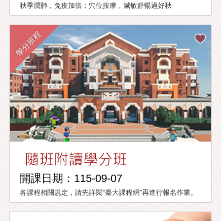
秋季潤肺，免疫加倍；穴位按摩，減敏舒暢過好秋
學分班程
開課日期：115-09-07
各課程相關規定，請先詳閱"臺大課程網"再進行報名作業。