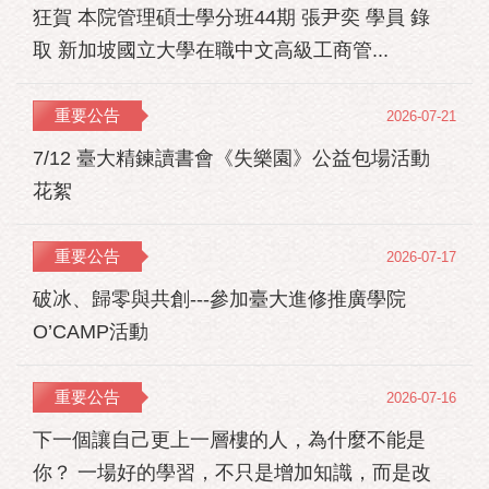
狂賀 本院管理碩士學分班44期 張尹奕 學員 錄
取 新加坡國立大學在職中文高級工商管...
重要公告
2026-07-21
7/12 臺大精鍊讀書會《失樂園》公益包場活動
花絮
重要公告
2026-07-17
破冰、歸零與共創---參加臺大進修推廣學院
O’CAMP活動
重要公告
2026-07-16
下一個讓自己更上一層樓的人，為什麼不能是
你？ 一場好的學習，不只是增加知識，而是改