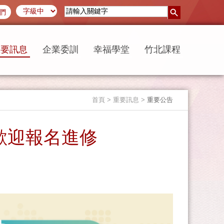
們
重要訊息
企業委訓
幸福學堂
竹北課程
首頁
> 重要訊息 >
重要公告
歡迎報名進修