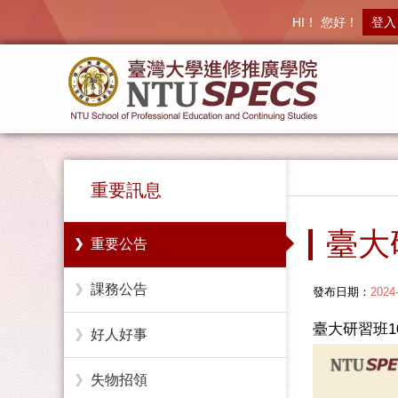
HI！ 您好！
登入
重要訊息
臺大
重要公告
課務公告
發布日期：
2024
臺大研習班
好人好事
失物招領