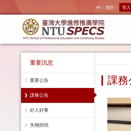
HI！ 您好！
登入
重要訊息
課務
重要公告
課務公告
好人好事
失物招領