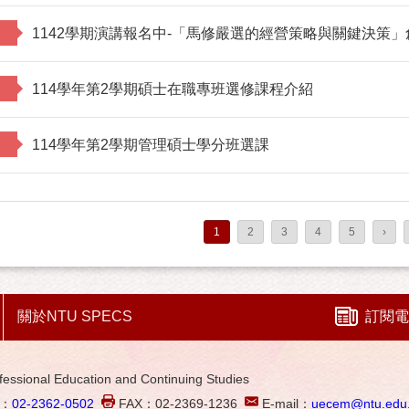
1142學期演講報名中-「馬修嚴選的經營策略與關鍵決策」
114學年第2學期碩士在職專班選修課程介紹
114學年第2學期管理碩士學分班選課
1
2
3
4
5
›
關於NTU SPECS
訂閱電
al Education and Continuing Studies
L：
02-2362-0502
FAX：02-2369-1236
E-mail：
uecem@ntu.edu