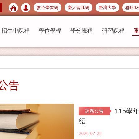
數位學習網
臺大智匯網
臺灣大學
聯絡我
招生中課程
學位學程
學分班程
研習課程
公告
115
課務公告
紹
2026-07-28