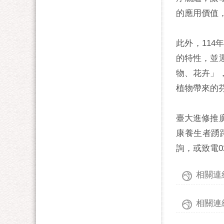
的應用價值
此外，11
的特性，並
物、花卉」
植物帶來的
臺大進修推
康養生者踴躍
詢，或致電02
相關連
相關連