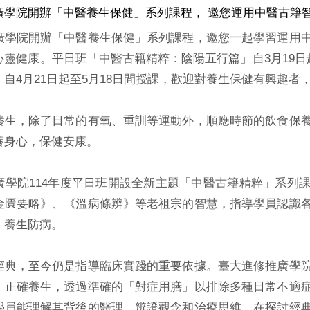
廣學院開辦「中醫養生保健」系列課程， 邀您運用中醫古籍智
廣學院開辦「中醫養生保健」系列課程，邀您一起學習運用
心靈健康。平日班「中醫古籍精粹：陰陽五行篇」自3月19日
自4月21日起至5月18日間授課，歡迎對養生保健有興趣者
養生，除了日常的有氧、重訓等運動外，順應時節的飲食保
養身心，保健安康。
廣學院114年度平日班開設全新主題「中醫古籍精粹」系列
金匱要略》、《溫病條辨》等老祖宗的智慧，指導學員認識
，養生防病。
經典，至今仍是指導臨床實踐的重要依據。臺大進修推廣學
、正確養生，透過準確的「對症用膳」以排除多種日常不適
學員能理解其背後的醫理、辨證觀念和治療思維，在探討經