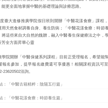
，能更全面地掌握中醫的基礎理論與診療思路。
4年度臺大進修推廣學院假日班則開辦「中醫花漾食療」課程
運用天然食材調養自身、養生防病；「中醫花漾食療：時節
，將這些來自大自然的餽贈，融入中醫養生保健療法之中，
芬芳全方面昇華心靈
廣學院開辦「中醫保健系列課程」目前正受理報名，希望能
報名參加，提早報名繳費還可享優惠！相關課程資訊可至【臺大推廣教育
-23620502洽詢。
結：「中醫古籍精粹：陰陽五行篇」
結：「中醫花漾食療：時節養生篇」