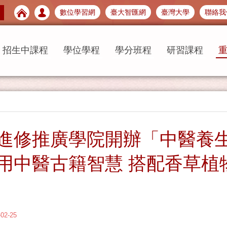
數位學習網
臺大智匯網
臺灣大學
聯絡我
招生中課程
學位學程
學分班程
研習課程
進修推廣學院開辦「中醫養生
用中醫古籍智慧 搭配香草植
-02-25