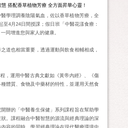
慧 搭配香草植物芳療 全方面昇華心靈！
中醫學理調養陰陽氣血，佐以香草植物芳療，全
起至4月24日間授課；假日班「中醫花漾食療：
，一同增進您與家人的健康。
養之道也相當重要，透過運動與飲食相輔相成，
課程，運用中醫古典文獻如《黃帝內經》、《傷
各種體質、食物及中藥材的特性，並運用天然食
院開辦的「中醫養生保健」系列課程旨在幫助學
症狀。課程融合中醫智慧的源流與經典理論的深
典內容的同時，學習經典理論在現代醫療環境中