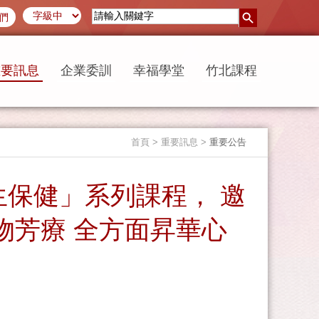
們
重要訊息
企業委訓
幸福學堂
竹北課程
首頁
> 重要訊息 >
重要公告
保健」系列課程， 邀
物芳療 全方面昇華心