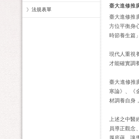
臺大進修推
法規表單
臺大進修推
方位平衡身
時節養生篇」
現代人重視
才能確實調
臺大進修推
寒論》、《
材調養自身
上述之中醫
員導正觀念
厚底蘊，讓