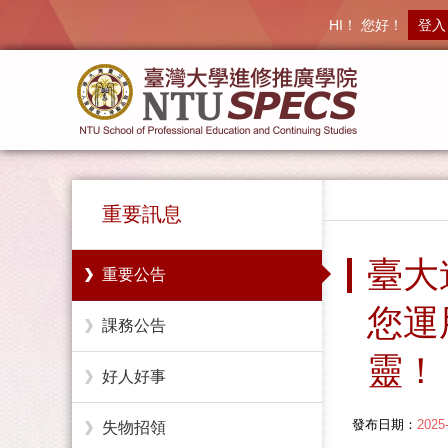
HI！ 您好！
登入
重要訊息
臺大
重要公告
您運
課務公告
靈！
好人好事
發布日期：
2025
失物招領