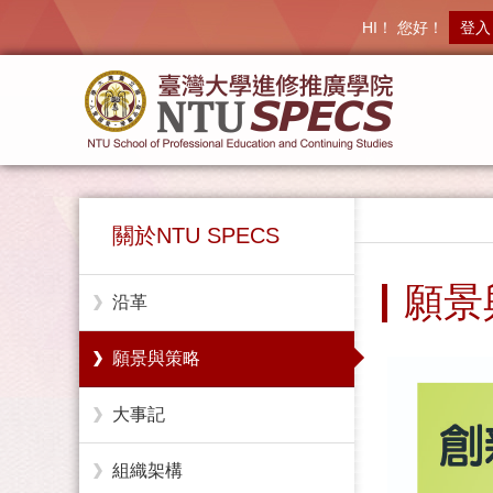
HI！ 您好！
登入
關於NTU SPECS
願景
沿革
願景與策略
大事記
組織架構