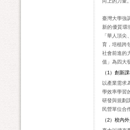
向上的力量
臺灣大學強
新的優質環
「華人頂尖
育，培植跨
社會前進的
值」為四大
（1）創新
以產業需求
學效率學習
研發與規劃
民營單位合
（2）校內