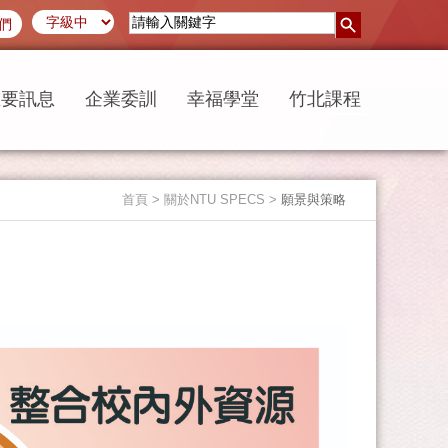
們
重要訊息
企業委訓
幸福學堂
竹北課程
首頁
> 關於NTU SPECS >
願景與策略