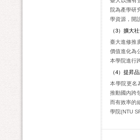
臺大以擁有
院為產學研
學資源，開
（3）擴大
臺大進修推
價值進化為
本學院進行
（4）提昇
本學院更名為「臺大
推動國內跨
而有效率的
學院(NTU 