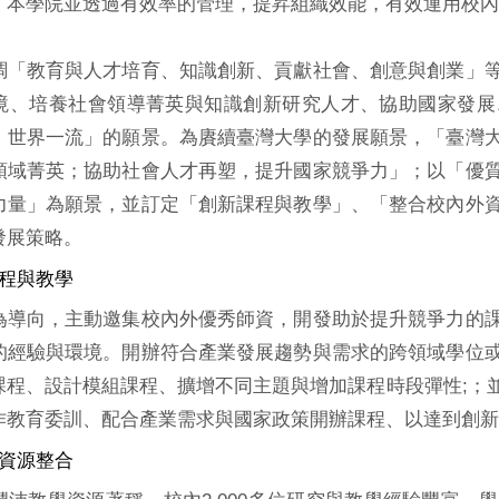
。本學院並透過有效率的管理，提昇組織效能，有效運用校內
調「教育與人才培育、知識創新、貢獻社會、創意與創業」
境、培養社會領導菁英與知識創新研究人才、協助國家發展
、世界一流」的願景。為賡續臺灣大學的發展願景，「臺灣
領域菁英；協助社會人才再塑，提升國家競爭力」；以「優
力量」為願景，並訂定「創新課程與教學」、「整合校內外
發展策略。
課程與教學
為導向，主動邀集校內外優秀師資，開發助於提升競爭力的
的經驗與環境。開辦符合產業發展趨勢與需求的跨領域學位
課程、設計模組課程、擴增不同主題與增加課程時段彈性;；
作教育委訓、配合產業需求與國家政策開辦課程、以達到創新
外資源整合