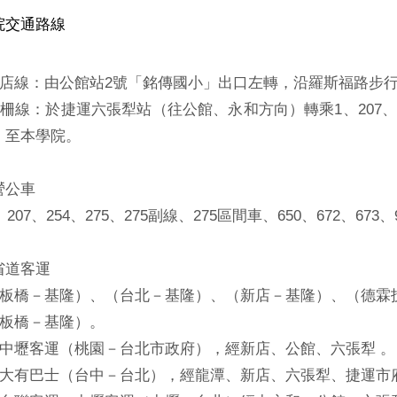
院交通路線
運新店線：由公館站2號「銘傳國小」出口左轉，沿羅斯福路步
木柵線：於捷運六張犁站（往公館、永和方向）轉乘1、207、
」至本學院。
營公車
、207、254、275、275副線、275區間車、650、672、67
省道客運
運（板橋－基隆）、（台北－基隆）、（新店－基隆）、（德霖
（板橋－基隆）。
、中壢客運（桃園－台北市政府），經新店、公館、六張犁 。
運、大有巴士（台中－台北），經龍潭、新店、六張犁、捷運市