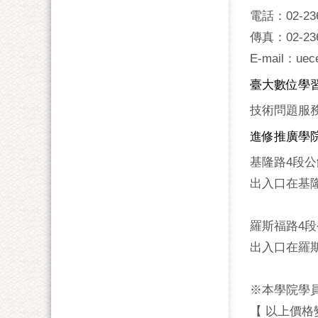
電話：02-236
傳真：02-236
E-mail：uec
臺大數位學
技術問題服務專線
進修推廣學
基隆路4段
出入口在基隆
羅斯福路4
出入口在羅斯
※本學院學
【 以上價