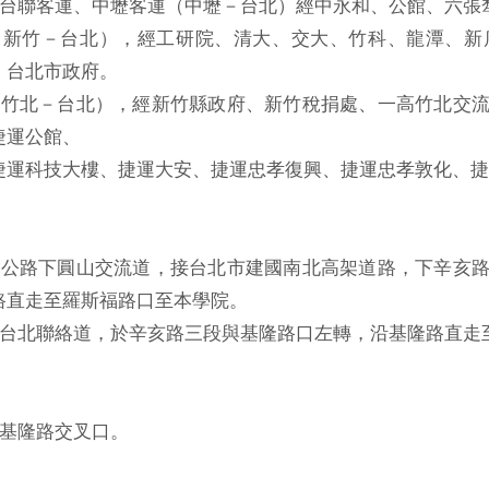
運、台聯客運、中壢客運（中壢－台北）經中永和、公館、六張
運（新竹－台北），經工研院、清大、交大、竹科、龍潭、
、台北市政府。
運（竹北－台北），經新竹縣政府、新竹稅捐處、一高竹北交
捷運公館、
捷運科技大樓、捷運大安、捷運忠孝復興、捷運忠孝敦化、捷
高速公路下圓山交流道，接台北市建國南北高架道路，下辛亥
路直走至羅斯福路口至本學院。
高接台北聯絡道，於辛亥路三段與基隆路口左轉，沿基隆路直走
與基隆路交叉口。