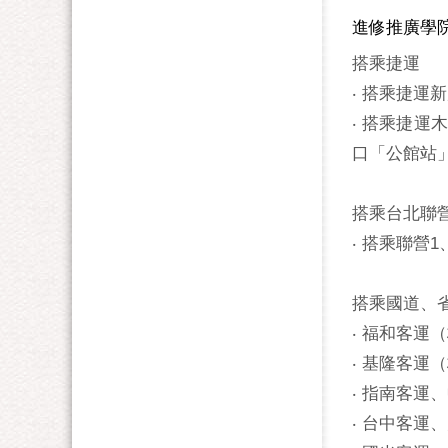
進修推廣學
搭乘捷運
‧ 搭乘捷
‧ 搭乘捷運
口「公館站
搭乘台北聯
‧ 搭乘聯營1
搭乘國道、
‧ 福和客
‧ 基隆客運
‧ 指南客運
‧ 台中客