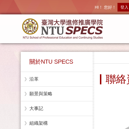
HI！ 您好！
登入
關於NTU SPECS
聯絡
沿革
願景與策略
大事記
組織架構