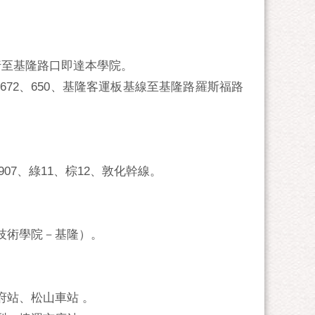
行至基隆路口即達本學院。
672、650、基隆客運板基線至基隆路羅斯福路
3、907、綠11、棕12、敦化幹線。
技術學院－基隆）。
府站、松山車站 。