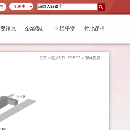
們
重要訊息
企業委訓
幸福學堂
竹北課程
首頁
> 關於NTU SPECS >
聯絡資訊