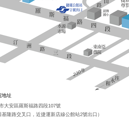
院地址
台北市大安區羅斯福路四段107號
與基隆路交叉口，近捷運新店線公館站2號出口）