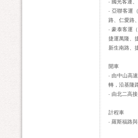
‧ 國光客
‧ 亞聯客
路、仁愛路
‧ 豪泰客
捷運萬隆、
新生南路、
開車
‧ 由中山
轉，沿基隆
‧ 由北二
計程車
‧ 羅斯福路