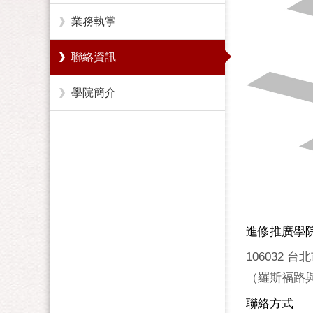
業務執掌
聯絡資訊
學院簡介
進修推廣學
106032 
（羅斯福路
聯絡方式