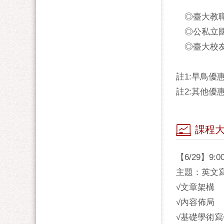
◎臺大教職
◎公私立國高
◎臺大校友/
註1:早鳥
註2:其他
課程
【6/29】9:00
主題：英文
√文章架構
√內容佈局
√基礎學術