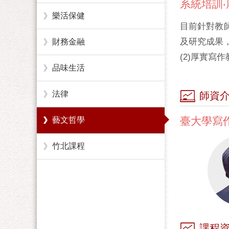
系統培訓
樂活保健
目前針對教
及研究成果
財務金融
(2)厚實寫
品味生活
法律
師資
臺大學寫
藝文哲學
竹北課程
課程