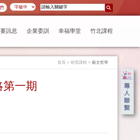
們
重要訊息
企業委訓
幸福學堂
竹北課程
首頁
> 研習課程 >
藝文哲學
略第一期