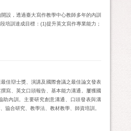
的開設，透過臺大寫作教學中心教師多年的內訓
培訓達成目標：(1)提升英文寫作專業能力；
獲最佳辯士獎、演講及國際會議之最佳論文發表
案撰寫、英文口頭報告、基本能力溝通。屢獲國
協助內訓。主要研究創意溝通、口頭發表與溝
作、協合研究、教學法、教材教學、師資培訓。