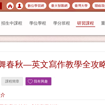
數位學習網
臺大智匯網
臺灣大學
聯絡我
招生中課程
學位學程
學分班程
研習課程
舞春秋—英文寫作教學全攻
課程簡章
我有興趣
簡介