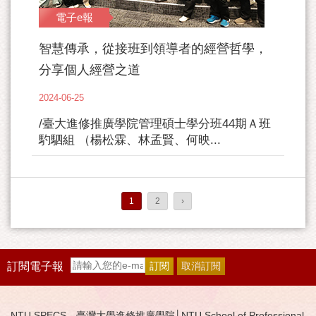
電子e報
智慧傳承，從接班到領導者的經營哲學，
分享個人經營之道
2024-06-25
/臺大進修推廣學院管理碩士學分班44期Ａ班
馰駟組 （楊松霖、林孟賢、何映...
1
2
›
訂閱電子報
NTU SPECS 臺灣大學進修推廣學院│NTU School of Professional