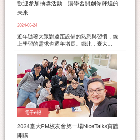
歡迎參加抽獎活動，讓學習開創你輝煌的
未來
2024-06-24
近年隨著大眾對遠距設備的熟悉與習慣，線
上學習的需求也逐年增長。鑑此，臺大...
電子e報
2024臺大PM校友會第一場NiceTalks實體
開講