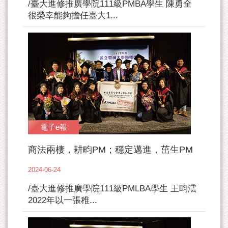
/臺大進修推廣學院111級PMBA學生 陳勇全
很榮幸能夠擔任臺大1...
電子e報
商法兩棲，耕畇PM；穩定邁進，茁生PM
2024-06-24
/臺大進修推廣學院111級PMLBA學生 王畇澐
2022年以一張稚...