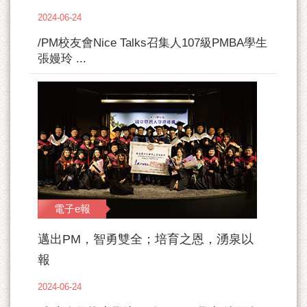
2024-06-24
/PM校友會Nice Talks召集人107級PMBA學生
張嫚玲 ...
電子e報
邁出PM，智勇雙全；培育之恩，湧泉以
報
2024-06-24