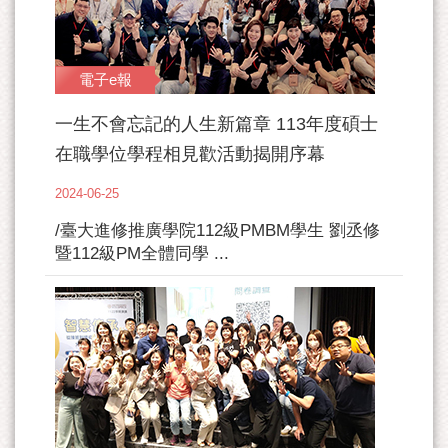
電子e報
一生不會忘記的人生新篇章 113年度碩士
在職學位學程相見歡活動揭開序幕
2024-06-25
/臺大進修推廣學院112級PMBM學生 劉丞修
暨112級PM全體同學 ...