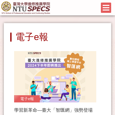
電子e報
電子e報
學習新革命—臺大「智匯網」強勢登場