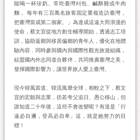
能喝一杯珍奶、常吃臺灣刈包、鹹酥雞或牛肉
麵， 每年有三百萬名旅客固定重複造訪臺灣，
把臺灣當成第二個家。」為達成這遠大而浪漫的
使命，蔡文宜從地方創生輔導開始，透過志工培
訓，協助返鄉與移居偏鄉的青年人，優化在地體
驗內容﹐同時參與國內與國際性觀光旅遊組織，
結盟國內外志同道合夥伴，共同推廣臺灣之美，
發揮國際影響力，讓世界旅人愛上臺灣。
現今韓風當道、韓流風靡全球，相較之下，蔡文
宜的宏願與志業，彷若夸父追日、愚公移山，但
誰知道二十年後，這些不會改變呢？有道是「行
遠必自邇，登高必自卑」這，就是她努力的目
標！