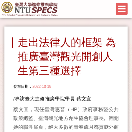
走出法律人的框架 為
推廣臺灣觀光開創人
生第三種選擇
發布日期：
2022-10-19
/專訪臺大進修推廣學院學員 蔡文宜
蔡文宜，現任臺灣惠普（HP）政府事務暨公共
政策總監、臺灣觀光地方創生協會理事長。翻開
她的職涯扉頁，絕大多數的青春歲月都貢獻外商