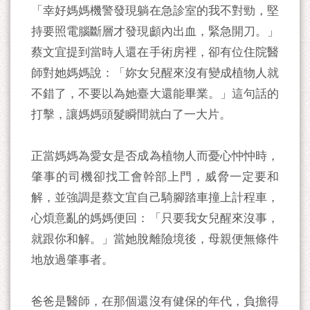
「幸好媽媽機警發現躺在急診室的我不對勁，堅
持要照電腦斷層才發現顱內出血，緊急開刀。」
蔡文宜提到當時人還在手術房裡，卻有位住院醫
師對她媽媽說：「妳女兒醒來沒有變成植物人就
不錯了，不要以為她臺大還能畢業。」這句話的
打擊，讓媽媽頭髮瞬間就白了一大片。
正當媽媽為愛女是否成為植物人而憂心忡忡時，
肇事的司機卻找工會幹部上門，威脅一定要和
解，並強調是蔡文宜自己騎腳踏車撞上計程車，
心煩意亂的媽媽便回：「只要我女兒醒來沒事，
就跟你和解。」當她脫離險境後，母親便無條件
地放過肇事者。
爸爸是醫師，在那個還沒有健保的年代，負擔得