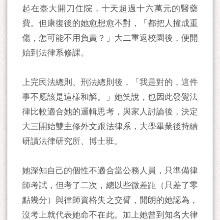
起在臺大開刀住院，十天超過十六萬元的醫藥
費。但康復後的她愈想愈不對，「都把人撞成重
傷，怎可能不用負責？」大二重返校園後，便開
始到法律系修課。
上完民法總則、刑法總則後，「我是對的，這件
事不應該是這樣和解。」她笑說，也因此發覺法
律比較適合她的邏輯思考，與家人討論後，決定
大三開始雙主修外文跟法律系，大學畢業後持續
研讀法律研究所、博士班。
她深知自己的個性不適合當公務人員，只準備律
師考試，但考了二次，總以些微差距（只差了零
點幾分）與律師資格失之交臂，開朗的她認為，
沒考上就代表她命不在此。加上她曾到知名大律