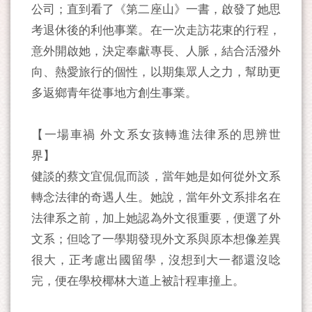
公司；直到看了《第二座山》一書，啟發了她思
考退休後的利他事業。在一次走訪花東的行程，
意外開啟她，決定奉獻專長、人脈，結合活潑外
向、熱愛旅行的個性，以期集眾人之力，幫助更
多返鄉青年從事地方創生事業。
【一場車禍 外文系女孩轉進法律系的思辨世
界】
健談的蔡文宜侃侃而談，當年她是如何從外文系
轉念法律的奇遇人生。她說，當年外文系排名在
法律系之前，加上她認為外文很重要，便選了外
文系；但唸了一學期發現外文系與原本想像差異
很大，正考慮出國留學，沒想到大一都還沒唸
完，便在學校椰林大道上被計程車撞上。