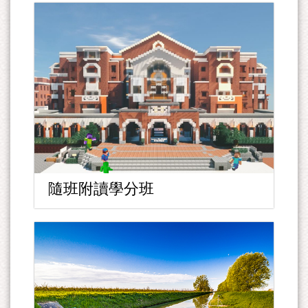
隨班附讀學分班