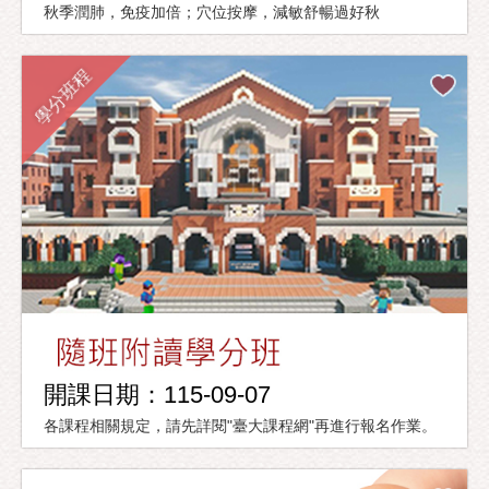
秋季潤肺，免疫加倍；穴位按摩，減敏舒暢過好秋
學分班程
開課日期：115-09-07
各課程相關規定，請先詳閱"臺大課程網"再進行報名作業。