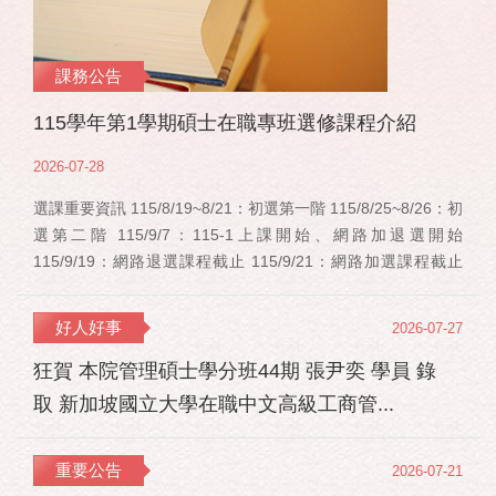
課務公告
115學年第1學期碩士在職專班選修課程介紹
2026-07-28
選課重要資訊 115/8/19~8/21：初選第一階 115/8/25~8/26：初
選第二階 115/9/7：115-1上課開始、網路加退選開始
115/9/19：網路退選課程截止 115/9/21：網路加選課程截止
115/12/11：停修申請截止 事業經營碩士在職學位學程(PMBA)
【賽明成老師】 相關連結：週一：大局勢：美...
好人好事
2026-07-27
狂賀 本院管理碩士學分班44期 張尹奕 學員 錄
取 新加坡國立大學在職中文高級工商管...
重要公告
2026-07-21