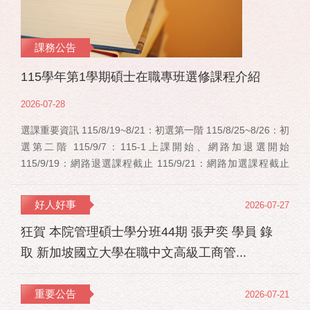
課務公告
115學年第1學期碩士在職專班選修課程介紹
2026-07-28
選課重要資訊 115/8/19~8/21：初選第一階 115/8/25~8/26：初
選第二階 115/9/7：115-1上課開始、網路加退選開始
115/9/19：網路退選課程截止 115/9/21：網路加選課程截止
115/12/11：停修申請截止 事業經營碩士在職學位學程(PMBA)
【賽明成老師】 相關連結：週一：大局勢：美...
好人好事
2026-07-27
狂賀 本院管理碩士學分班44期 張尹奕 學員 錄
取 新加坡國立大學在職中文高級工商管...
重要公告
2026-07-21