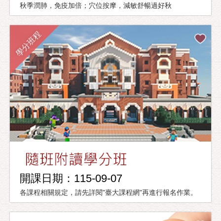
秋季潤肺，免疫加倍；穴位按摩，減敏舒暢過好秋
學分班程
開課日期：115-09-07
各課程相關規定，請先詳閱"臺大課程網"再進行報名作業。