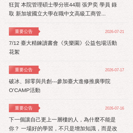
狂賀 本院管理碩士學分班44期 張尹奕 學員 錄
取 新加坡國立大學在職中文高級工商管...
重要公告
2026-07-21
7/12 臺大精鍊讀書會《失樂園》公益包場活動
花絮
重要公告
2026-07-17
破冰、歸零與共創---參加臺大進修推廣學院
O’CAMP活動
重要公告
2026-07-16
下一個讓自己更上一層樓的人，為什麼不能是
你？ 一場好的學習，不只是增加知識，而是改