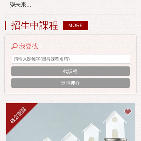
變未來...
招生中課程
MORE
我要找
進階搜尋
確定開課