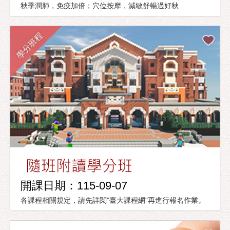
秋季潤肺，免疫加倍；穴位按摩，減敏舒暢過好秋
學分班程
開課日期：115-09-07
各課程相關規定，請先詳閱"臺大課程網"再進行報名作業。