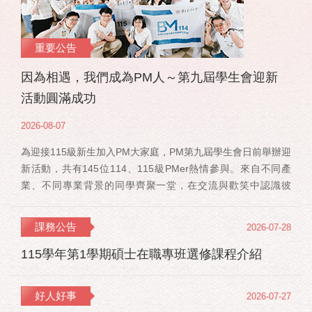
重要公告
因為相遇，我們成為PM人～第九屆學生會迎新
活動圓滿成功
2026-08-07
為迎接115級新生加入PM大家庭，PM第九屆學生會日前舉辦迎
新活動，共有145位114、115級PMer熱情參與。來自不同產
業、不同專業背景的同學齊聚一堂，在交流與歡笑中認識彼
此，也正式展開一段全新的PM學習旅程。 活動當天，特別感
謝郭佳瑋院長、PMBA孔令傑主任及PMBM何佳安主任蒞臨現
課務公告
2026-07-28
場，給予115 級新生勉勵與祝福；PMLBA謝煜偉主任雖人在國
外進修，也特別捎來祝福，為即將...
115學年第1學期碩士在職專班選修課程介紹
好人好事
2026-07-27