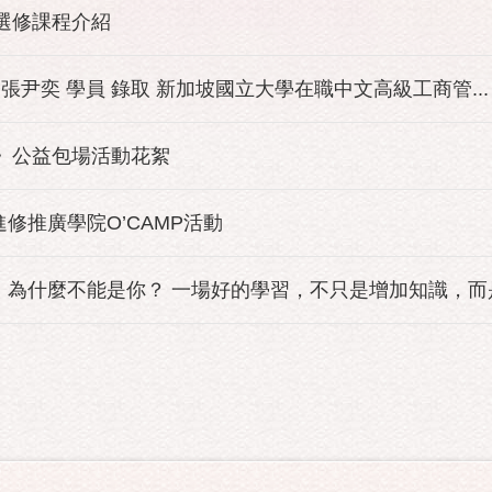
班選修課程介紹
 張尹奕 學員 錄取 新加坡國立大學在職中文高級工商管...
園》公益包場活動花絮
進修推廣學院O’CAMP活動
為什麼不能是你？ 一場好的學習，不只是增加知識，而是改