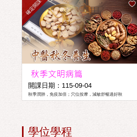
確定開課
開課日期：115-09-04
秋季潤肺，免疫加倍；穴位按摩，減敏舒暢過好秋
學位學程