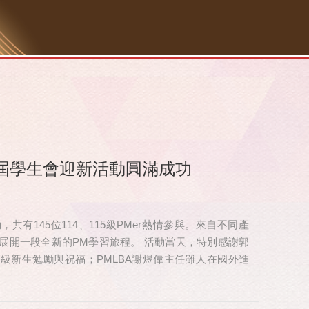
屆學生會迎新活動圓滿成功
有145位114、115級PMer熱情參與。來自不同產
展開一段全新的PM學習旅程。 活動當天，特別感謝郭
 級新生勉勵與祝福；PMLBA謝煜偉主任雖人在國外進