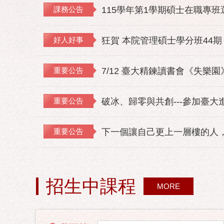
課務公告
115學年第1學期碩士在職專
好人好事
狂賀 本院管理碩士學分班44期
重要公告
7/12 臺大精鍊讀書會《失樂
重要公告
破冰、歸零與共創---參加臺大
重要公告
下一個讓自己更上一層樓的人，
招生中課程
MORE