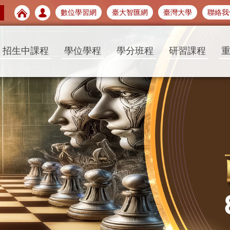
數位學習網
臺大智匯網
臺灣大學
聯絡我
招生中課程
學位學程
學分班程
研習課程