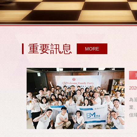
重要訊息
MORE
202
為
業
佳
修，