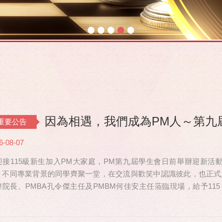
•
•
•
•
•
因為相遇，我們成為PM人～第九
重要公告
6-08-07
迎接115級新生加入PM大家庭，PM第九屆學生會日前舉辦迎新活動，共
、不同專業背景的同學齊聚一堂，在交流與歡笑中認識彼此，也正式
瑋院長、PMBA孔令傑主任及PMBM何佳安主任蒞臨現場，給予115
也特別捎來祝福，為即將...