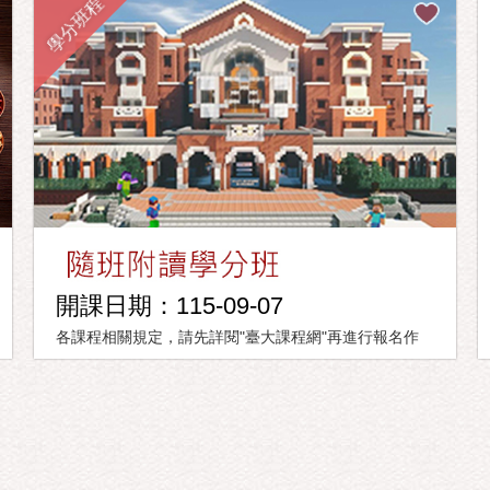
學分班程
開課日期：115-09-07
各課程相關規定，請先詳閱"臺大課程網"再進行報名作
業。