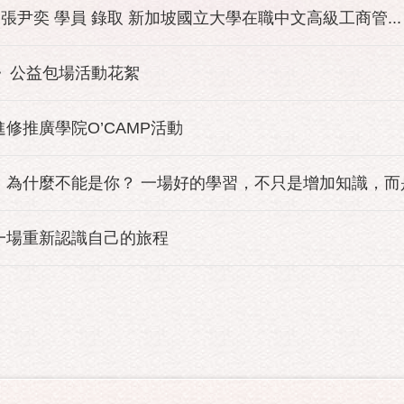
 張尹奕 學員 錄取 新加坡國立大學在職中文高級工商管...
園》公益包場活動花絮
進修推廣學院O’CAMP活動
為什麼不能是你？ 一場好的學習，不只是增加知識，而是改
一場重新認識自己的旅程