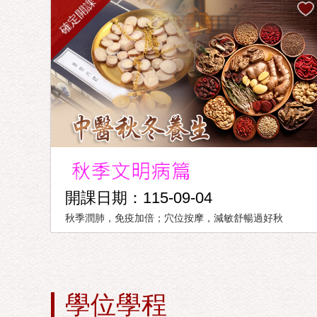
確定開課
開課日期：115-09-04
秋季潤肺，免疫加倍；穴位按摩，減敏舒暢過好秋
學位學程