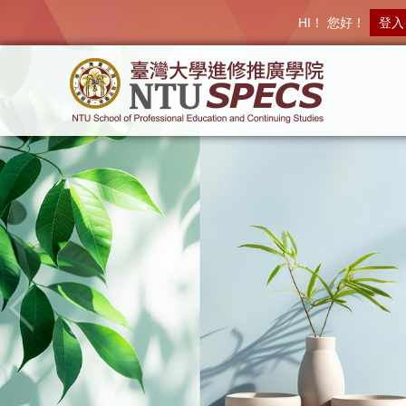
HI！ 您好！
登入