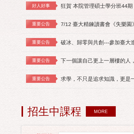
好人好事
狂賀 本院管理碩士學分班44期
重要公告
7/12 臺大精鍊讀書會《失樂
重要公告
破冰、歸零與共創---參加臺大
重要公告
下一個讓自己更上一層樓的人，
重要公告
求學，不只是追求知識，更是
招生中課程
MORE