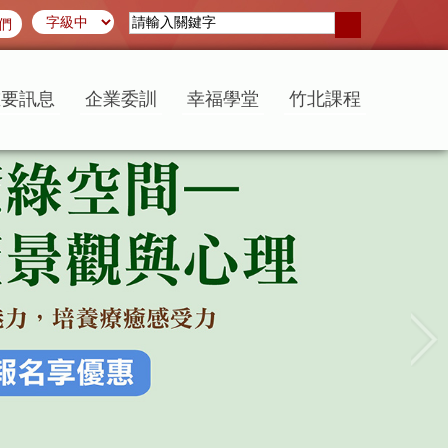
們
重要訊息
企業委訓
幸福學堂
竹北課程