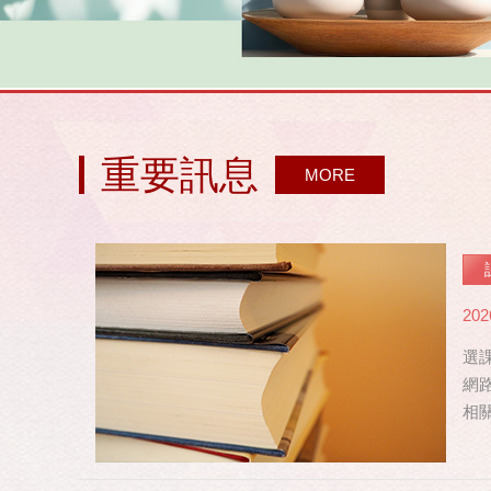
重要訊息
MORE
202
選課
網路
相關