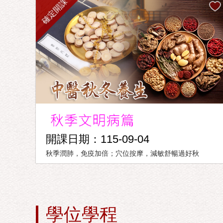
確定開課
開課日期：115-09-04
秋季潤肺，免疫加倍；穴位按摩，減敏舒暢過好秋
學位學程