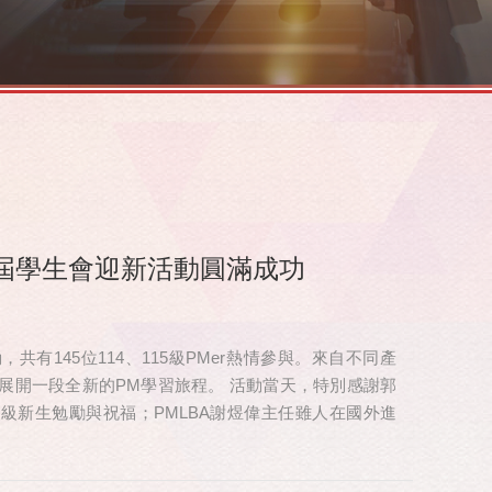
屆學生會迎新活動圓滿成功
有145位114、115級PMer熱情參與。來自不同產
展開一段全新的PM學習旅程。 活動當天，特別感謝郭
 級新生勉勵與祝福；PMLBA謝煜偉主任雖人在國外進