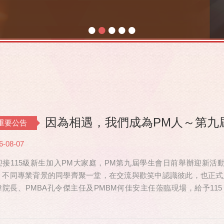
•
•
•
•
•
因為相遇，我們成為PM人～第九
重要公告
6-08-07
迎接115級新生加入PM大家庭，PM第九屆學生會日前舉辦迎新活動，共
、不同專業背景的同學齊聚一堂，在交流與歡笑中認識彼此，也正式
瑋院長、PMBA孔令傑主任及PMBM何佳安主任蒞臨現場，給予115
也特別捎來祝福，為即將...