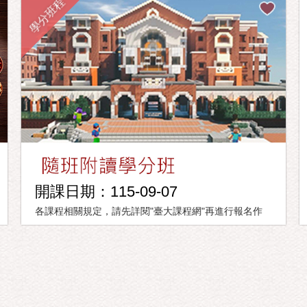
學分班程
開課日期：115-09-07
各課程相關規定，請先詳閱"臺大課程網"再進行報名作
業。