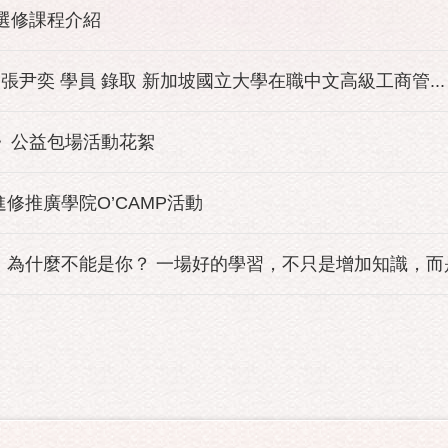
班選修課程介紹
 張尹奕 學員 錄取 新加坡國立大學在職中文高級工商管...
園》公益包場活動花絮
進修推廣學院O’CAMP活動
為什麼不能是你？ 一場好的學習，不只是增加知識，而是改