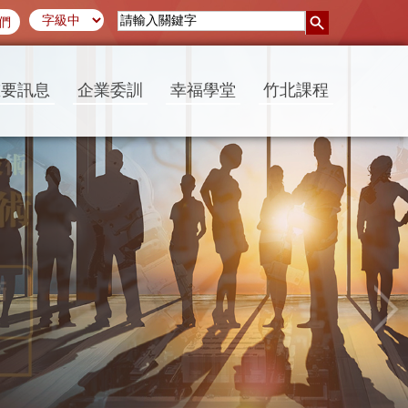
們
重要訊息
企業委訓
幸福學堂
竹北課程