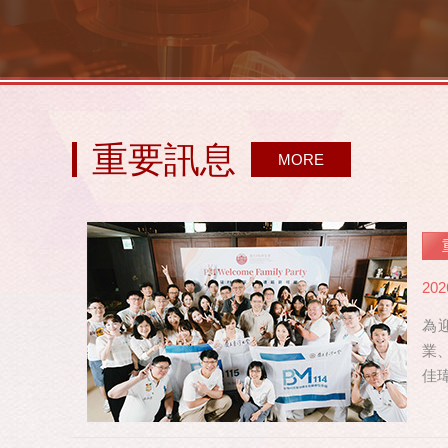
重要訊息
MORE
202
為
業
佳
修，