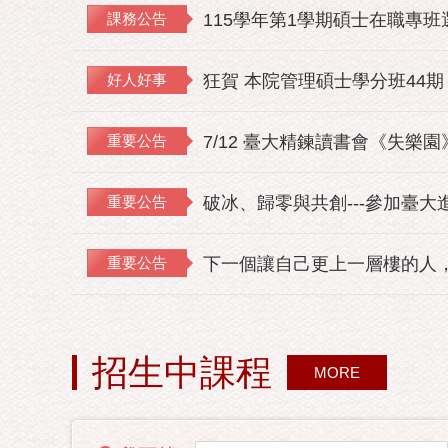
課務公告
115學年第1學期碩士在職專
好人好事
狂賀 本院管理碩士學分班44期
重要公告
7/12 臺大精鍊讀書會《失樂
重要公告
破冰、歸零與共創---參加臺大
重要公告
下一個讓自己更上一層樓的人，
招生中課程
MORE