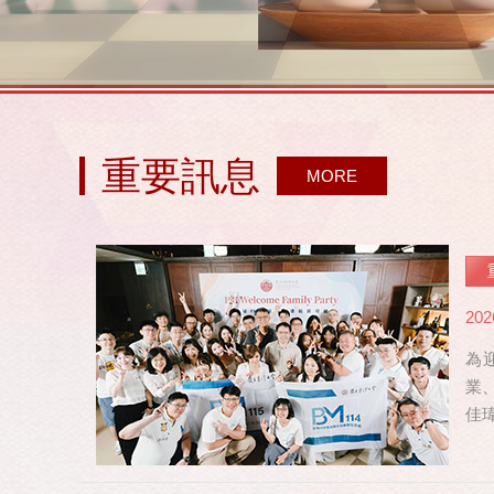
重要訊息
MORE
202
為
業
佳
修，