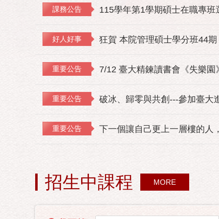
課務公告
115學年第1學期碩士在職專
好人好事
狂賀 本院管理碩士學分班44期
重要公告
7/12 臺大精鍊讀書會《失樂
重要公告
破冰、歸零與共創---參加臺大
重要公告
下一個讓自己更上一層樓的人，
招生中課程
MORE