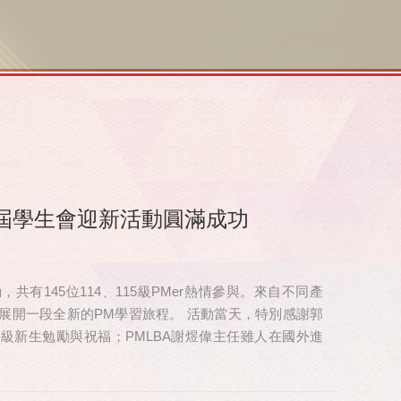
屆學生會迎新活動圓滿成功
有145位114、115級PMer熱情參與。來自不同產
展開一段全新的PM學習旅程。 活動當天，特別感謝郭
 級新生勉勵與祝福；PMLBA謝煜偉主任雖人在國外進