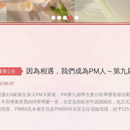
•
•
•
•
•
因為相遇，我們成為PM人～第九
重要公告
6-08-07
迎接115級新生加入PM大家庭，PM第九屆學生會日前舉辦迎新活動，共
、不同專業背景的同學齊聚一堂，在交流與歡笑中認識彼此，也正式
瑋院長、PMBA孔令傑主任及PMBM何佳安主任蒞臨現場，給予115
也特別捎來祝福，為即將...