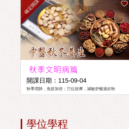
確定開課
開課日期：115-09-04
秋季潤肺，免疫加倍；穴位按摩，減敏舒暢過好秋
學位學程