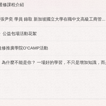
班選修課程介紹
 張尹奕 學員 錄取 新加坡國立大學在職中文高級工商管...
園》公益包場活動花絮
進修推廣學院O’CAMP活動
為什麼不能是你？ 一場好的學習，不只是增加知識，而是改