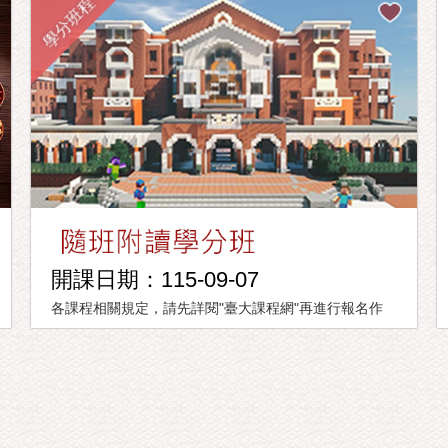
學分班程
開課日期：115-09-07
各課程相關規定，請先詳閱"臺大課程網"再進行報名作
業。