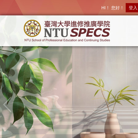
HI！ 您好！
登入