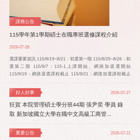
課務公告
115學年第1學期碩士在職專班選修課程介紹
2026-07-28
選課重要資訊 115/8/19~8/21：初選第一階 115/8/25~8/26：初
選第二階 115/9/7：115-1上課開始、網路加退選開始
115/9/19：網路退選課程截止 115/9/21：網路加選課程截止
115/12/11：停修申請截止 事業經營碩士在職學位學程(PMBA)
【賽明成老師】 相關連結：週一：大局勢：美...
好人好事
2026-07-27
狂賀 本院管理碩士學分班44期 張尹奕 學員 錄
取 新加坡國立大學在職中文高級工商管...
重要公告
2026-07-21