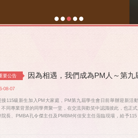
•
•
•
•
•
因為相遇，我們成為PM人～第九
重要公告
6-08-07
迎接115級新生加入PM大家庭，PM第九屆學生會日前舉辦迎新活動，共
、不同專業背景的同學齊聚一堂，在交流與歡笑中認識彼此，也正式
瑋院長、PMBA孔令傑主任及PMBM何佳安主任蒞臨現場，給予115
也特別捎來祝福，為即將...