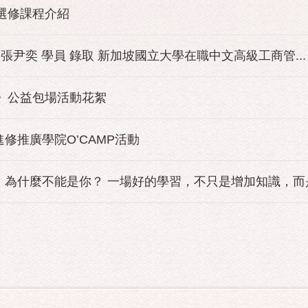
班選修課程介紹
 張尹奕 學員 錄取 新加坡國立大學在職中文高級工商管...
園》公益包場活動花絮
進修推廣學院O’CAMP活動
為什麼不能是你？ 一場好的學習，不只是增加知識，而是改