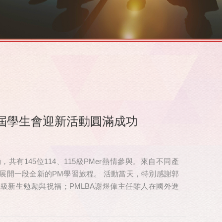
屆學生會迎新活動圓滿成功
有145位114、115級PMer熱情參與。來自不同產
展開一段全新的PM學習旅程。 活動當天，特別感謝郭
 級新生勉勵與祝福；PMLBA謝煜偉主任雖人在國外進