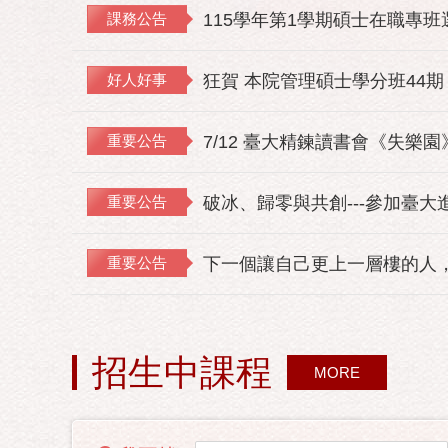
課務公告
115學年第1學期碩士在職專
好人好事
狂賀 本院管理碩士學分班44期
重要公告
7/12 臺大精鍊讀書會《失樂
重要公告
破冰、歸零與共創---參加臺大
重要公告
下一個讓自己更上一層樓的人，
招生中課程
MORE