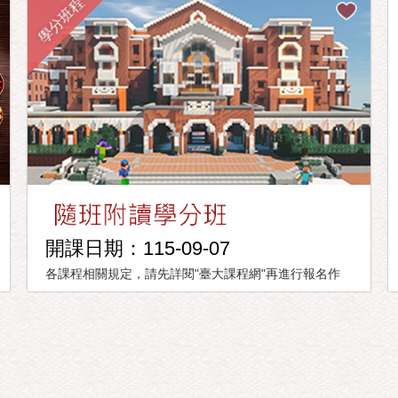
學分班程
開課日期：115-09-07
各課程相關規定，請先詳閱"臺大課程網"再進行報名作
業。