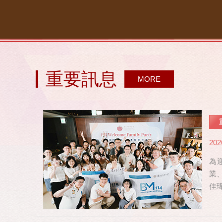
重要訊息
MORE
202
為
業
佳
修，