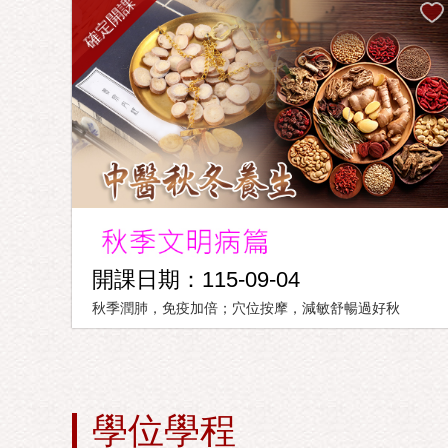
確定開課
開課日期：115-09-04
秋季潤肺，免疫加倍；穴位按摩，減敏舒暢過好秋
學位學程