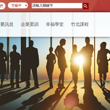
們
重要訊息
企業委訓
幸福學堂
竹北課程