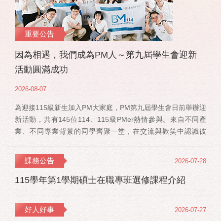
重要公告
因為相遇，我們成為PM人～第九屆學生會迎新
活動圓滿成功
2026-08-07
為迎接115級新生加入PM大家庭，PM第九屆學生會日前舉辦迎
新活動，共有145位114、115級PMer熱情參與。來自不同產
業、不同專業背景的同學齊聚一堂，在交流與歡笑中認識彼
此，也正式展開一段全新的PM學習旅程。 活動當天，特別感
謝郭佳瑋院長、PMBA孔令傑主任及PMBM何佳安主任蒞臨現
課務公告
2026-07-28
場，給予115 級新生勉勵與祝福；PMLBA謝煜偉主任雖人在國
外進修，也特別捎來祝福，為即將...
115學年第1學期碩士在職專班選修課程介紹
好人好事
2026-07-27