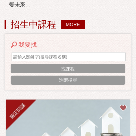
變未來...
招生中課程
MORE
我要找
進階搜尋
確定開課