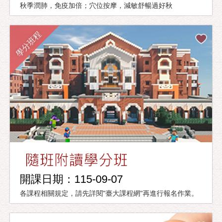
秋季潤肺，免疫加倍；穴位按摩，減敏舒暢過好秋
學分班程
開課日期：115-09-07
各課程相關規定，請先詳閱"臺大課程網"再進行報名作業。