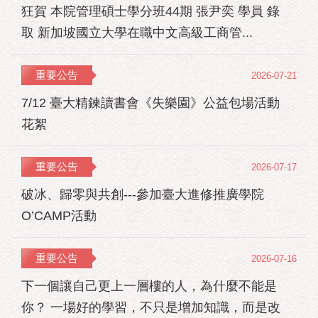
狂賀 本院管理碩士學分班44期 張尹奕 學員 錄
取 新加坡國立大學在職中文高級工商管...
重要公告
2026-07-21
7/12 臺大精鍊讀書會《失樂園》公益包場活動
花絮
重要公告
2026-07-17
破冰、歸零與共創---參加臺大進修推廣學院
O’CAMP活動
重要公告
2026-07-16
下一個讓自己更上一層樓的人，為什麼不能是
你？ 一場好的學習，不只是增加知識，而是改